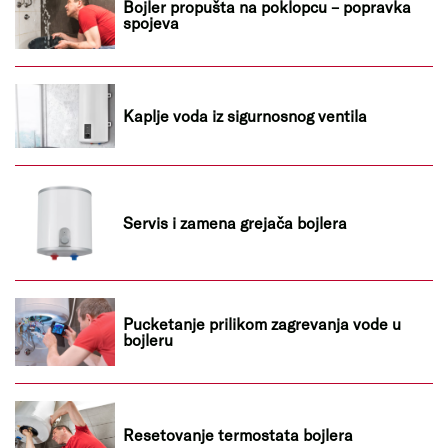
Bojler propušta na poklopcu – popravka
spojeva
Kaplje voda iz sigurnosnog ventila
Servis i zamena grejača bojlera
Pucketanje prilikom zagrevanja vode u
bojleru
Resetovanje termostata bojlera