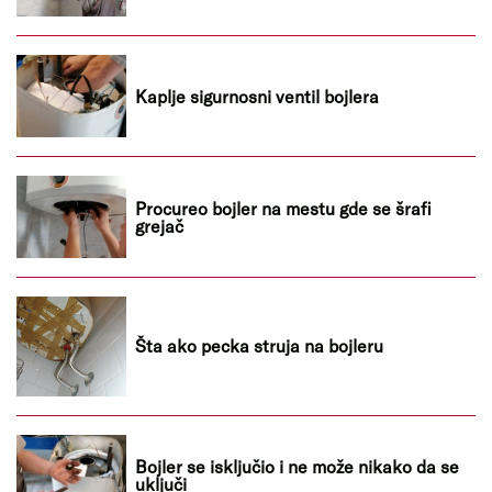
Kaplje sigurnosni ventil bojlera
Procureo bojler na mestu gde se šrafi
grejač
Šta ako pecka struja na bojleru
Bojler se isključio i ne može nikako da se
uključi