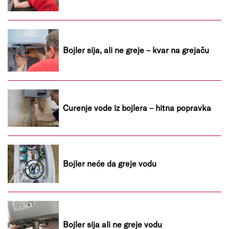
Bojler sija, ali ne greje – kvar na grejaču
Curenje vode iz bojlera – hitna popravka
Bojler neće da greje vodu
Bojler sija ali ne greje vodu