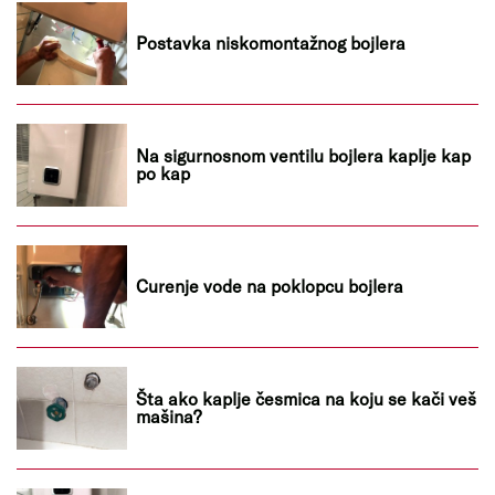
Postavka niskomontažnog bojlera
Na sigurnosnom ventilu bojlera kaplje kap
po kap
Curenje vode na poklopcu bojlera
Šta ako kaplje česmica na koju se kači veš
mašina?