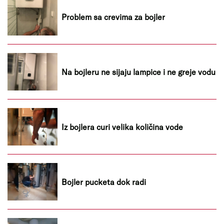
Problem sa crevima za bojler
Na bojleru ne sijaju lampice i ne greje vodu
Iz bojlera curi velika količina vode
Bojler pucketa dok radi