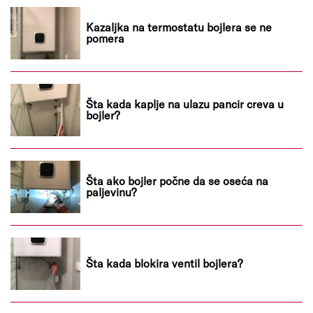
Kazaljka na termostatu bojlera se ne
pomera
Šta kada kaplje na ulazu pancir creva u
bojler?
Šta ako bojler počne da se oseća na
paljevinu?
Šta kada blokira ventil bojlera?