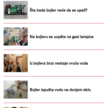
Šta kada bojler neće da se upali?
Na bojleru se uopšte ne gasi lampica
Iz bojlera brzo nestaje vruća voda
Bojler ispušta vodu na donjem delu