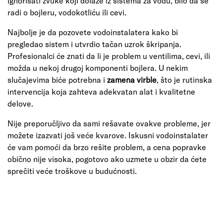
ignorisati zvuke koji dolaze iz sistema za vodu, bilo da se
radi o bojleru, vodokotliću ili cevi.
Najbolje je da pozovete vodoinstalatera kako bi
pregledao sistem i utvrdio tačan uzrok škripanja.
Profesionalci će znati da li je problem u ventilima, cevi, ili
možda u nekoj drugoj komponenti bojlera. U nekim
slučajevima biće potrebna i
zamena virble
, što je rutinska
intervencija koja zahteva adekvatan alat i kvalitetne
delove.
Nije preporučljivo da sami rešavate ovakve probleme, jer
možete izazvati još veće kvarove. Iskusni vodoinstalater
će vam pomoći da brzo rešite problem, a cena popravke
obično nije visoka, pogotovo ako uzmete u obzir da ćete
sprečiti veće troškove u budućnosti.