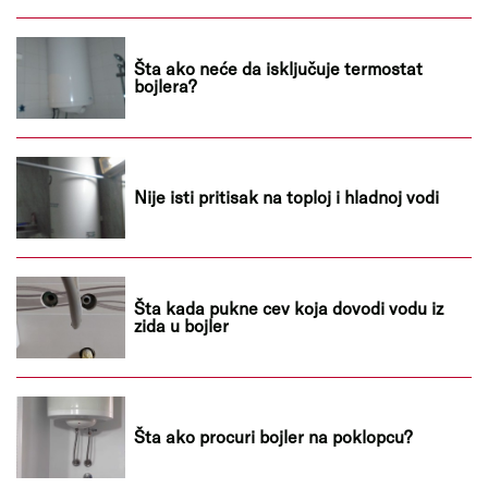
Šta ako neće da isključuje termostat
bojlera?
Nije isti pritisak na toploj i hladnoj vodi
Šta kada pukne cev koja dovodi vodu iz
zida u bojler
Šta ako procuri bojler na poklopcu?