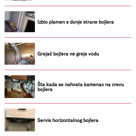
Izbio plamen s donje strane bojlera
Grejač bojlera ne greje vodu
Šta kada se nahvata kamenac na crevu
bojlera
Servis horizontalnog bojlera