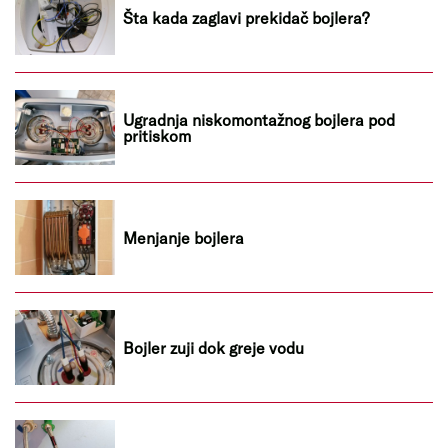
Šta kada zaglavi prekidač bojlera?
Ugradnja niskomontažnog bojlera pod
pritiskom
Menjanje bojlera
Bojler zuji dok greje vodu