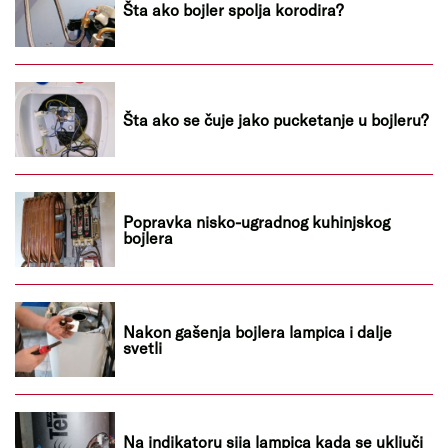
Šta ako bojler spolja korodira?
Šta ako se čuje jako pucketanje u bojleru?
Popravka nisko-ugradnog kuhinjskog
bojlera
Nakon gašenja bojlera lampica i dalje
svetli
Na indikatoru sija lampica kada se uključi