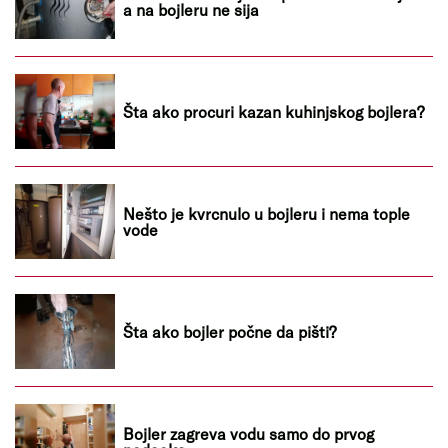
a na bojleru ne sija
Šta ako procuri kazan kuhinjskog bojlera?
Nešto je kvrcnulo u bojleru i nema tople
vode
Šta ako bojler počne da pišti?
Bojler zagreva vodu samo do prvog