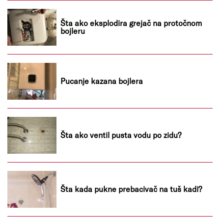
Šta ako eksplodira grejač na protočnom
bojleru
Pucanje kazana bojlera
Šta ako ventil pusta vodu po zidu?
Šta kada pukne prebacivač na tuš kadi?