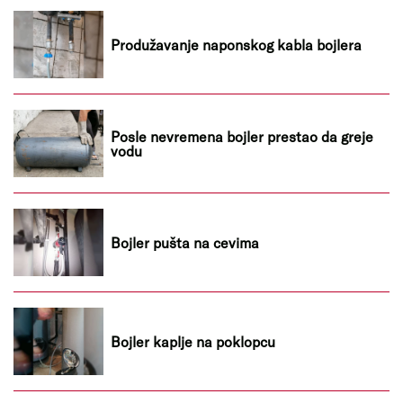
Produžavanje naponskog kabla bojlera
Posle nevremena bojler prestao da greje
vodu
Bojler pušta na cevima
Bojler kaplje na poklopcu