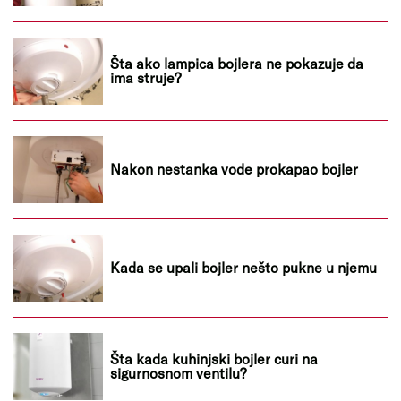
Šta ako lampica bojlera ne pokazuje da
ima struje?
Nakon nestanka vode prokapao bojler
Kada se upali bojler nešto pukne u njemu
Šta kada kuhinjski bojler curi na
sigurnosnom ventilu?