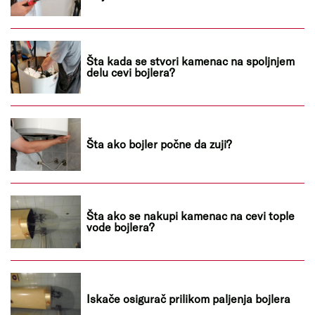
Šta kada se stvori kamenac na spoljnjem
delu cevi bojlera?
Šta ako bojler počne da zuji?
Šta ako se nakupi kamenac na cevi tople
vode bojlera?
Iskače osigurač prilikom paljenja bojlera