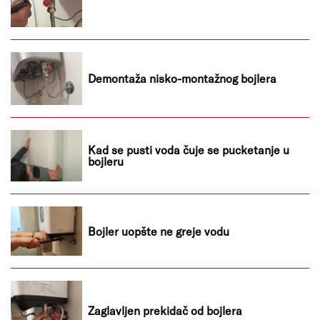
Demontaža nisko-montažnog bojlera
Kad se pusti voda čuje se pucketanje u
bojleru
Bojler uopšte ne greje vodu
Zaglavljen prekidač od bojlera