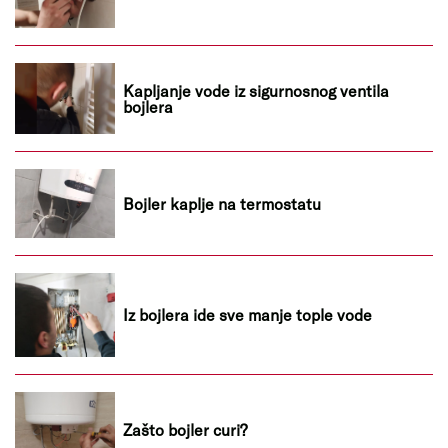
Kapljanje vode iz sigurnosnog ventila
bojlera
Bojler kaplje na termostatu
Iz bojlera ide sve manje tople vode
Zašto bojler curi?