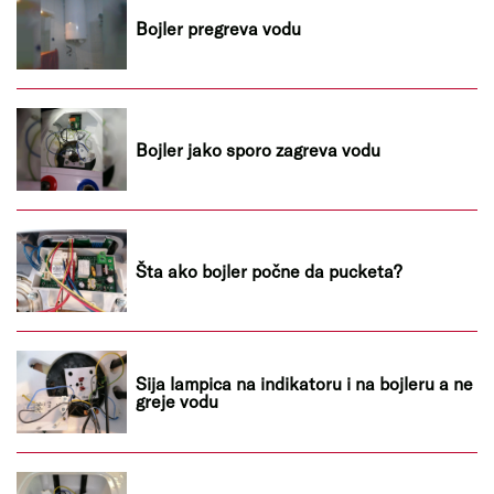
Bojler pregreva vodu
Bojler jako sporo zagreva vodu
Šta ako bojler počne da pucketa?
Sija lampica na indikatoru i na bojleru a ne
greje vodu