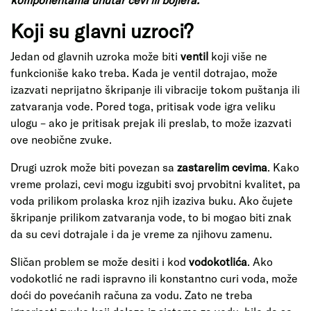
Koji su glavni uzroci?
Jedan od glavnih uzroka može biti
ventil
koji više ne
funkcioniše kako treba. Kada je ventil dotrajao, može
izazvati neprijatno škripanje ili vibracije tokom puštanja ili
zatvaranja vode. Pored toga, pritisak vode igra veliku
ulogu – ako je pritisak prejak ili preslab, to može izazvati
ove neobične zvuke.
Drugi uzrok može biti povezan sa
zastarelim cevima
. Kako
vreme prolazi, cevi mogu izgubiti svoj prvobitni kvalitet, pa
voda prilikom prolaska kroz njih izaziva buku. Ako čujete
škripanje prilikom zatvaranja vode, to bi mogao biti znak
da su cevi dotrajale i da je vreme za njihovu zamenu.
Sličan problem se može desiti i kod
vodokotlića
. Ako
vodokotlić ne radi ispravno ili konstantno curi voda, može
doći do povećanih računa za vodu. Zato ne treba