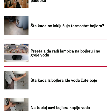
podeoka
Šta kada ne isključuje termostat bojlera?
Prestala da radi lampica na bojleru i ne
greje vodu
Šta kada iz bojlera ide voda žute boje
Na toploj cevi bojlera kaplje voda