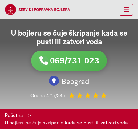
SERVIS I POPRAVKA BOJLERA
U bojleru se čuje škripanje kada se
pusti ili zatvori voda
069/731 023
Beograd
Ocena 4.75/345
Početna
>
U bojleru se čuje škripanje kada se pusti ili zatvori voda