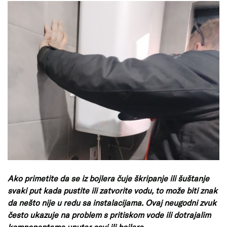
Ako primetite da se iz bojlera čuje škripanje ili šuštanje
svaki put kada pustite ili zatvorite vodu, to može biti znak
da nešto nije u redu sa instalacijama. Ovaj neugodni zvuk
često ukazuje na problem s pritiskom vode ili dotrajalim
komponentama unutar cevi ili bojlera.