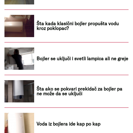
Šta kada klasični bojler propušta vodu
kroz poklopac?
Bojler se uključi i svetli lampica ali ne greje
Šta ako se pokvari prekidač za bojler pa
ne može da se uključi
Voda iz bojlera ide kap po kap