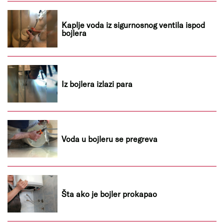
Kaplje voda iz sigurnosnog ventila ispod
bojlera
Iz bojlera izlazi para
Voda u bojleru se pregreva
Šta ako je bojler prokapao