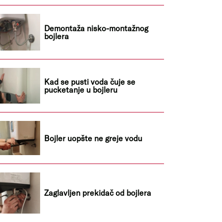
Demontaža nisko-montažnog
bojlera
Kad se pusti voda čuje se
pucketanje u bojleru
Bojler uopšte ne greje vodu
Zaglavljen prekidač od bojlera