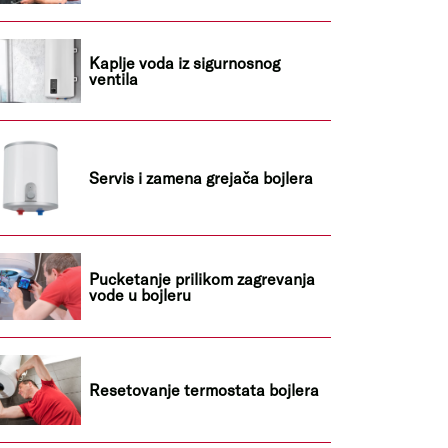
Kaplje voda iz sigurnosnog
ventila
Servis i zamena grejača bojlera
Pucketanje prilikom zagrevanja
vode u bojleru
Resetovanje termostata bojlera