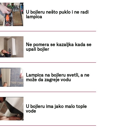
U bojleru nešto puklo i ne radi
lampica
Ne pomera se kazaljka kada se
upali bojler
Lampica na bojleru svetli, a ne
može da zagreje vodu
U bojleru ima jako malo tople
vode