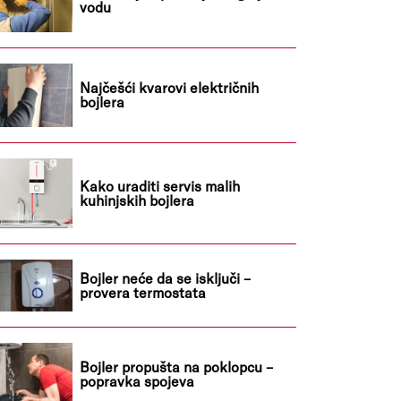
vodu
Najčešći kvarovi električnih
bojlera
Kako uraditi servis malih
kuhinjskih bojlera
Bojler neće da se isključi –
provera termostata
Bojler propušta na poklopcu –
popravka spojeva