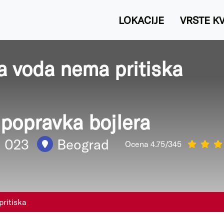
LOKACIJE
VRSTE K
a voda nema pritiska
i popravka bojlera
1 023
Beograd
Ocena 4.75/345
pritiska