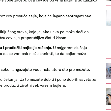
roz cev provuče sajla, koja će lagano sastrugati sav
ključnog creva, koja je jako uska pa može doči do
vu cev nije preporučljivo čistiti žicom.
 i predložiti najbolje rešenje.
U najgorem slučaju
va da se var ipak može sanirati, te da bojler može
sebe i angažujete vodoinstalatere što pre možete.
d čekanja. Uz to možete dobiti i puno dobrih saveta za
e produžiti životni vek vašem bojleru.