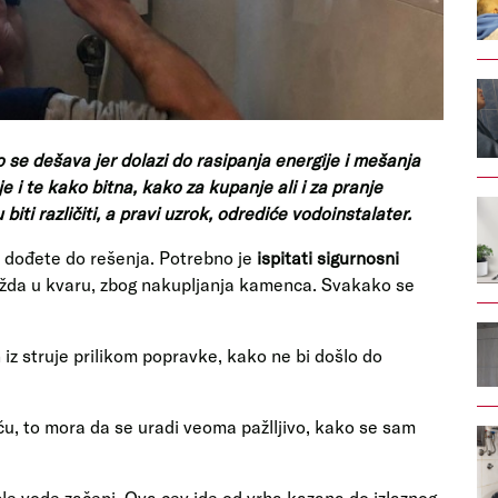
o se dešava jer dolazi do rasipanja energije i mešanja
e i te kako bitna, kako za kupanje ali i za pranje
iti različiti, a pravi uzrok, odrediće vodoinstalater.
 dođete do rešenja. Potrebno je
ispitati sigurnosni
možda u kvaru, zbog nakupljanja kamenca. Svakako se
 iz struje prilikom popravke, kako ne bi došlo do
ču, to mora da se uradi veoma pažlljivo, kako se sam
le vode začepi. Ova cev ide od vrha kazana do izlaznog