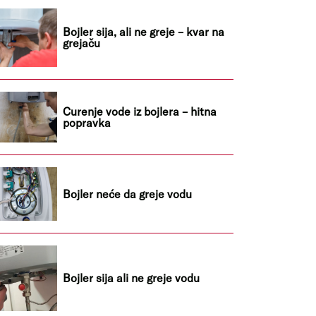
Bojler sija, ali ne greje – kvar na
grejaču
Curenje vode iz bojlera – hitna
popravka
Bojler neće da greje vodu
Bojler sija ali ne greje vodu