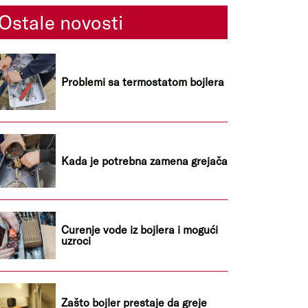
Ostale novosti
Problemi sa termostatom bojlera
Kada je potrebna zamena grejača
Curenje vode iz bojlera i mogući
uzroci
Zašto bojler prestaje da greje