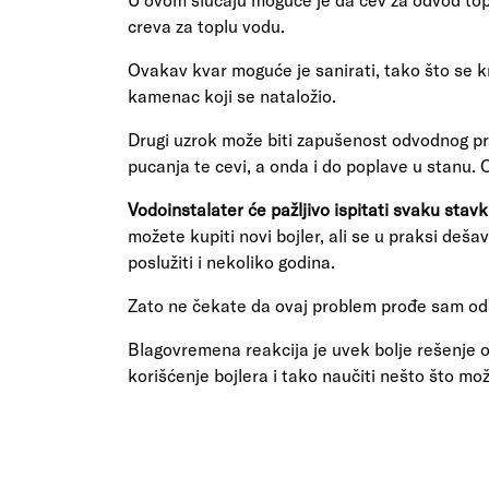
creva za toplu vodu.
Ovakav kvar moguće je sanirati, tako što se k
kamenac koji se nataložio.
Drugi uzrok može biti zapušenost odvodnog pri
pucanja te cevi, a onda i do poplave u stanu. O
Vodoinstalater će pažljivo ispitati svaku stavku
možete kupiti novi bojler, ali se u praksi deša
poslužiti i nekoliko godina.
Zato ne čekate da ovaj problem prođe sam od 
Blagovremena reakcija je uvek bolje rešenje o
korišćenje bojlera i tako naučiti nešto što mož