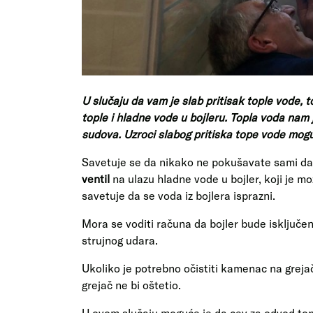
U slučaju da vam je slab pritisak tople vode, t
tople i hladne vode u bojleru. Topla voda nam j
sudova. Uzroci slabog pritiska tope vode mogu b
Savetuje se da nikako ne pokušavate sami da
ventil
na ulazu hladne vode u bojler, koji je 
savetuje da se voda iz bojlera isprazni.
Mora se voditi računa da bojler bude isključen
strujnog udara.
Ukoliko je potrebno očistiti kamenac na greja
grejač ne bi oštetio.
U ovom slučaju moguće je da cev za odvod top