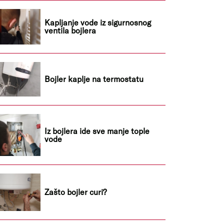
Kapljanje vode iz sigurnosnog
ventila bojlera
Bojler kaplje na termostatu
Iz bojlera ide sve manje tople
vode
Zašto bojler curi?