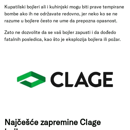
Kupatilski bojleri ali i kuhinjski mogu biti prave tempirane
bombe ako ih ne održavate redovno, jer neko ko se ne
razume u bojlere često ne ume da prepozna opasnost.
Zato ne dozvolite da se vaš bojler zapusti i da dođedo
fatalnih posledica, kao što je eksplozija bojlera ili požar.
Najčešće zapremine Clage