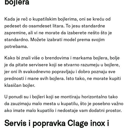
bojlera
Kada je reč o kupatilskim bojlerima, oni se kreću od
pedeset do osamdeset litara. To jesu standardne
zapremine, ali vi ne morate da izaberete nešto što je
standardno. Možete izabrati model prema svojim
potrebama.
Kako bi znali više o brendovima i markama bojlera, bolje
je da pitate servisere koji se stvarno razumeju u bojlere,
jer oni ih svakodnevno popravljaju i dobro poznaju sve
prednosti i mane svih bojlera. Isto tako, ne morate kupiti
klasičan bojler.
U ponudi su i bojleri koji se montiraju horizontalno tako
da zauzimaju malo mesta u kupatilu, što je posebno važno
ako imate malo kupatilo i nedostaje vam dodatni prostor.
Servis i popravka Clage inox i