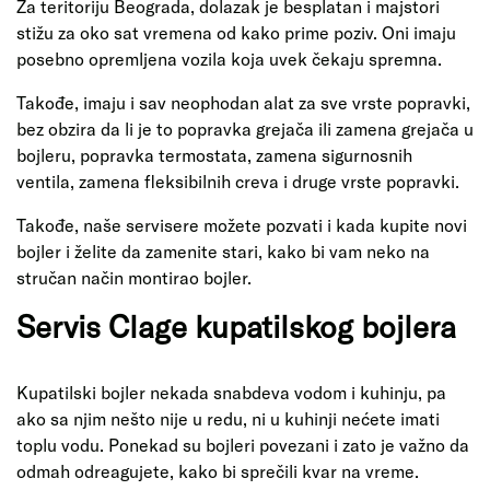
Za teritoriju Beograda, dolazak je besplatan i majstori
stižu za oko sat vremena od kako prime poziv. Oni imaju
posebno opremljena vozila koja uvek čekaju spremna.
Takođe, imaju i sav neophodan alat za sve vrste popravki,
bez obzira da li je to popravka grejača ili zamena grejača u
bojleru, popravka termostata, zamena sigurnosnih
ventila, zamena fleksibilnih creva i druge vrste popravki.
Takođe, naše servisere možete pozvati i kada kupite novi
bojler i želite da zamenite stari, kako bi vam neko na
stručan način montirao bojler.
Servis Clage kupatilskog bojlera
Kupatilski bojler nekada snabdeva vodom i kuhinju, pa
ako sa njim nešto nije u redu, ni u kuhinji nećete imati
toplu vodu. Ponekad su bojleri povezani i zato je važno da
odmah odreagujete, kako bi sprečili kvar na vreme.