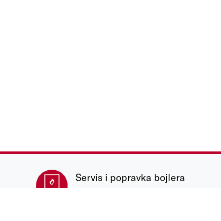
Servis i popravka bojlera
Tel:
069/731 023