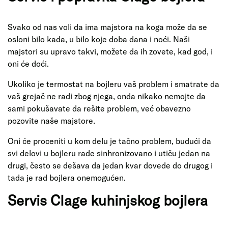
Svako od nas voli da ima majstora na koga može da se
osloni bilo kada, u bilo koje doba dana i noći. Naši
majstori su upravo takvi, možete da ih zovete, kad god, i
oni će doći.
Ukoliko je termostat na bojleru vaš problem i smatrate da
vaš grejač ne radi zbog njega, onda nikako nemojte da
sami pokušavate da rešite problem, već obavezno
pozovite naše majstore.
Oni će proceniti u kom delu je tačno problem, budući da
svi delovi u bojleru rade sinhronizovano i utiču jedan na
drugi, često se dešava da jedan kvar dovede do drugog i
tada je rad bojlera onemogućen.
Servis Clage kuhinjskog bojlera