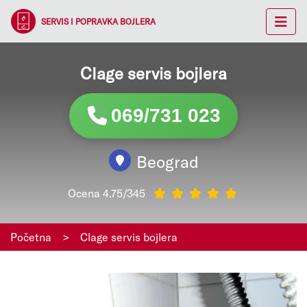
SERVIS I POPRAVKA BOJLERA
Clage servis bojlera
069/731 023
Beograd
Ocena 4.75/345
Početna
>
Clage servis bojlera