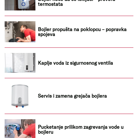
termostata
Bojler propušta na poklopcu – popravka
spojeva
Kaplje voda iz sigurnosnog ventila
Servis i zamena grejača bojlera
Pucketanje prilikom zagrevanja vode u
bojleru