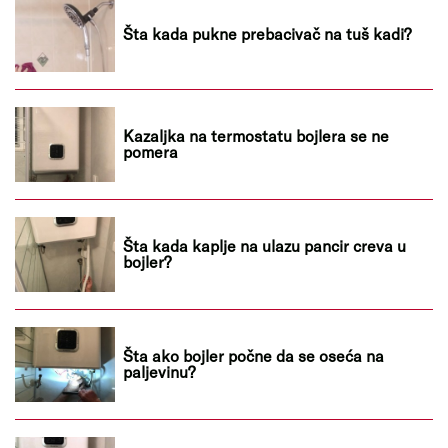
Šta kada pukne prebacivač na tuš kadi?
Kazaljka na termostatu bojlera se ne
pomera
Šta kada kaplje na ulazu pancir creva u
bojler?
Šta ako bojler počne da se oseća na
paljevinu?