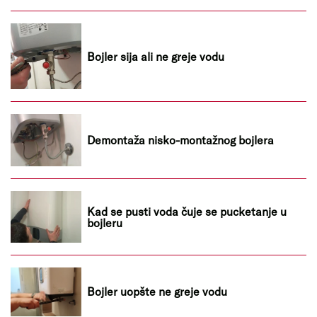
Bojler sija ali ne greje vodu
Demontaža nisko-montažnog bojlera
Kad se pusti voda čuje se pucketanje u
bojleru
Bojler uopšte ne greje vodu