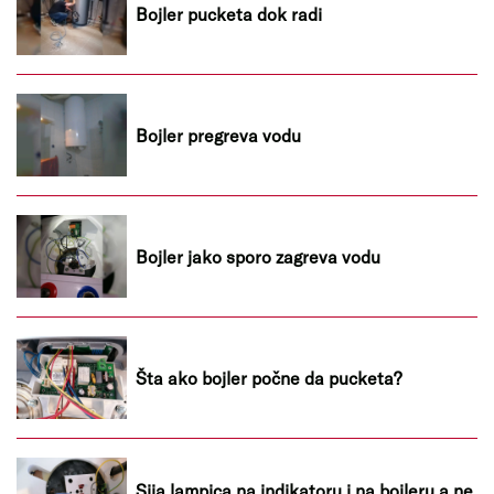
Bojler pucketa dok radi
Bojler pregreva vodu
Bojler jako sporo zagreva vodu
Šta ako bojler počne da pucketa?
Sija lampica na indikatoru i na bojleru a ne