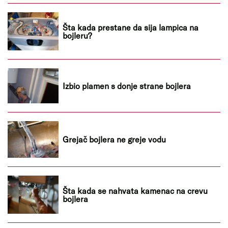
Šta kada prestane da sija lampica na
bojleru?
Izbio plamen s donje strane bojlera
Grejač bojlera ne greje vodu
Šta kada se nahvata kamenac na crevu
bojlera