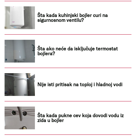
Šta kada kuhinjski bojler curi na
sigurnosnom ventilu?
Šta ako neće da isključuje termostat
bojlera?
Nije isti pritisak na toploj i hladnoj vodi
Šta kada pukne cev koja dovodi vodu iz
zida u bojler