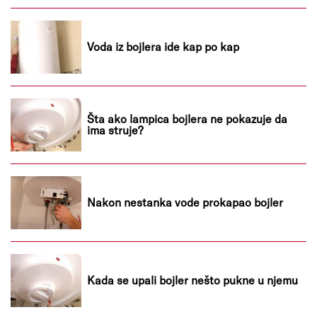
Voda iz bojlera ide kap po kap
Šta ako lampica bojlera ne pokazuje da
ima struje?
Nakon nestanka vode prokapao bojler
Kada se upali bojler nešto pukne u njemu