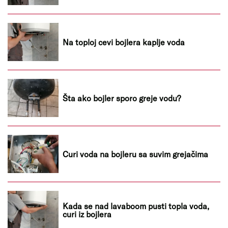
Na toploj cevi bojlera kaplje voda
Šta ako bojler sporo greje vodu?
Curi voda na bojleru sa suvim grejačima
Kada se nad lavaboom pusti topla voda,
curi iz bojlera