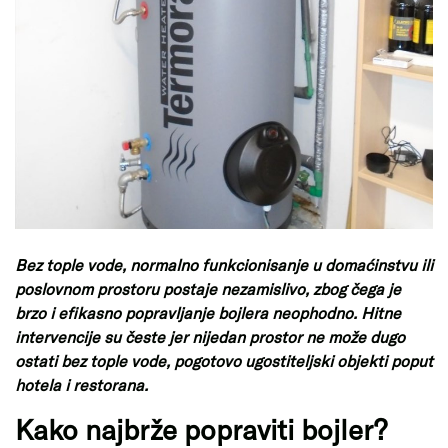
Bez tople vode, normalno funkcionisanje u domaćinstvu ili
poslovnom prostoru postaje nezamislivo, zbog čega je
brzo i efikasno popravljanje bojlera neophodno. Hitne
intervencije su česte jer nijedan prostor ne može dugo
ostati bez tople vode, pogotovo ugostiteljski objekti poput
hotela i restorana.
Kako najbrže popraviti bojler?