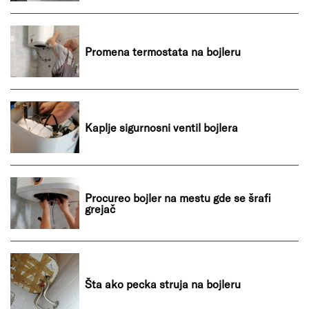
Promena termostata na bojleru
Kaplje sigurnosni ventil bojlera
Procureo bojler na mestu gde se šrafi
grejač
Šta ako pecka struja na bojleru