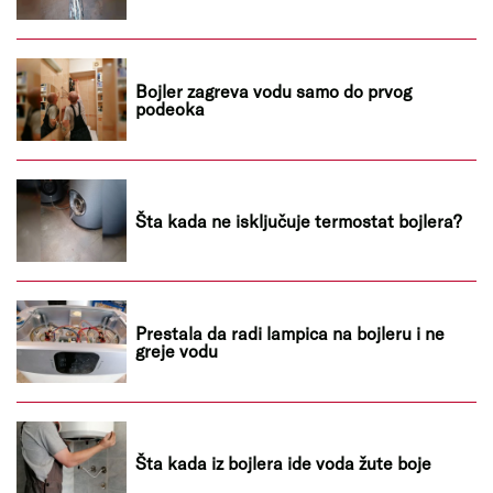
Bojler zagreva vodu samo do prvog
podeoka
Šta kada ne isključuje termostat bojlera?
Prestala da radi lampica na bojleru i ne
greje vodu
Šta kada iz bojlera ide voda žute boje