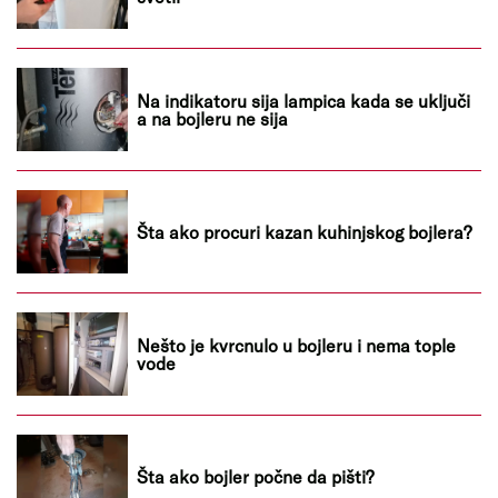
Na indikatoru sija lampica kada se uključi
a na bojleru ne sija
Šta ako procuri kazan kuhinjskog bojlera?
Nešto je kvrcnulo u bojleru i nema tople
vode
Šta ako bojler počne da pišti?