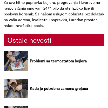
Za sve hitne popravke bojlera, pregrevanja i kvarove na
raspolaganju smo vam 24/7, bilo da ste fizičko lice ili
poslovni korisnik. Sa našom uslugom dobićete brz dolazak
na vašu adresu, kvalitetnu popravku, i uredan prostor
nakon završetka posla.
Ostale novosti
Problemi sa termostatom bojlera
Kada je potrebna zamena grejača