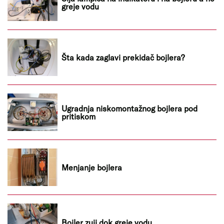
greje vodu
Šta kada zaglavi prekidač bojlera?
Ugradnja niskomontažnog bojlera pod
pritiskom
Menjanje bojlera
Bojler zuji dok greje vodu