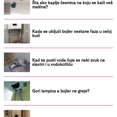
Šta ako kaplje česmica na koju se kači veš
mašina?
Kada se uključi bojler nestane faza u celoj
kući
Kad se pusti voda čuje se neki zvuk na
slavini i u vodokotliću
Gori lampica a bojler ne greje?