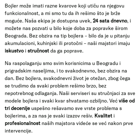
Bojler može imati razne kvarove koji utiču na njegovu
funkcionalnost, a mi smo tu da ih rešimo što je brže
moguće. Naša ekipa je dostupna uvek,
24 sata dnevno
, i
možete nas pozvati u bilo koje doba za popravke širom
Beograda. Bez obzira na tip bojlera – bilo da je u pitanju
akumulacioni, kuhinjski ili protočni – naši majstori imaju
iskustvo
i
stručnost
da ga poprave.
Na raspolaganju smo svim korisnicima u Beogradu i
prigradskim naseljima, i to svakodnevno, bez obzira na
dan. Bez bojlera, svakodnevni život je otežan, zbog čega
se trudimo da svaki problem rešimo brzo, bez
nepotrebnog odlaganja. Naši serviseri su stručnjaci za sve
modele bojlera i svaki kvar shvatamo ozbiljno. Već
više od
tri decenije
uspešno rešavamo sve vrste problema s
bojlerima, a za nas je svaki izazov rešiv.
Kvalitet
i
profesionalnost
naših majstora videće se već nakon prve
intervencije.