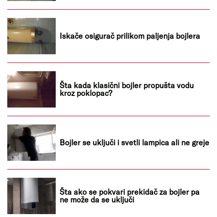
Iskače osigurač prilikom paljenja bojlera
Šta kada klasični bojler propušta vodu
kroz poklopac?
Bojler se uključi i svetli lampica ali ne greje
Šta ako se pokvari prekidač za bojler pa
ne može da se uključi