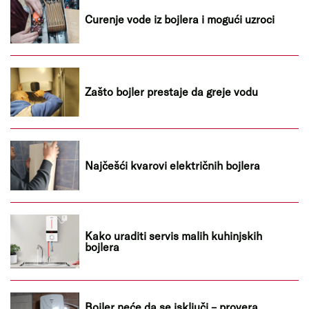
Curenje vode iz bojlera i mogući uzroci
Zašto bojler prestaje da greje vodu
Najčešći kvarovi električnih bojlera
Kako uraditi servis malih kuhinjskih
bojlera
Bojler neće da se isključi – provera