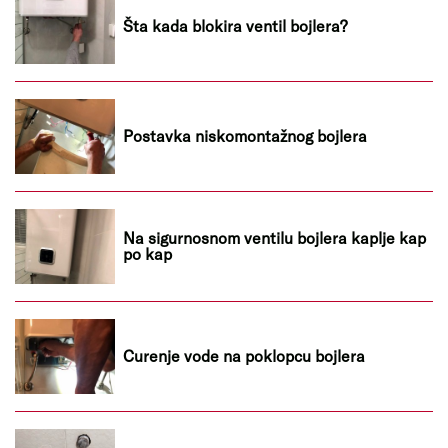
Šta kada blokira ventil bojlera?
Postavka niskomontažnog bojlera
Na sigurnosnom ventilu bojlera kaplje kap
po kap
Curenje vode na poklopcu bojlera