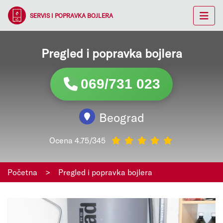
SERVIS I POPRAVKA BOJLERA
Pregled i popravka bojlera
069/731 023
Beograd
Ocena 4.75/345
Početna
>
Pregled i popravka bojlera