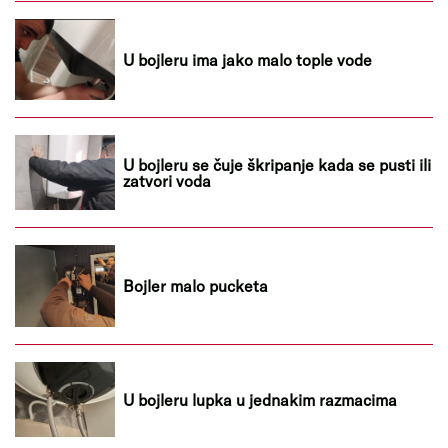
U bojleru ima jako malo tople vode
U bojleru se čuje škripanje kada se pusti ili
zatvori voda
Bojler malo pucketa
U bojleru lupka u jednakim razmacima