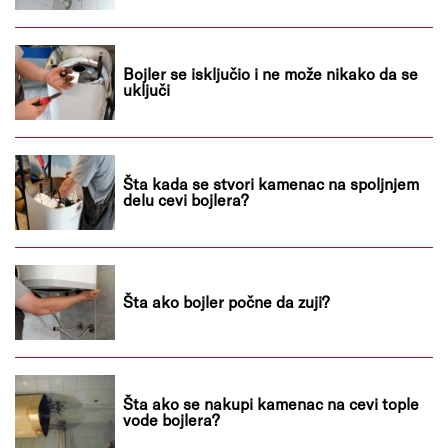
Bojler se isključio i ne može nikako da se
uključi
Šta kada se stvori kamenac na spoljnjem
delu cevi bojlera?
Šta ako bojler počne da zuji?
Šta ako se nakupi kamenac na cevi tople
vode bojlera?