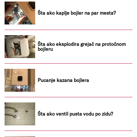
Šta ako kaplje bojler na par mesta?
Šta ako eksplodira grejač na protočnom
bojleru
Pucanje kazana bojlera
Šta ako ventil pusta vodu po zidu?