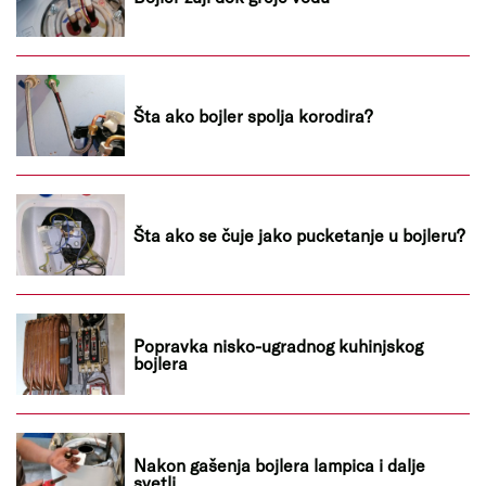
Šta ako bojler spolja korodira?
Šta ako se čuje jako pucketanje u bojleru?
Popravka nisko-ugradnog kuhinjskog
bojlera
Nakon gašenja bojlera lampica i dalje
svetli