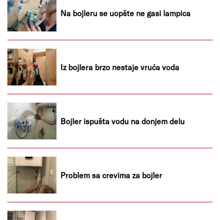
Na bojleru se uopšte ne gasi lampica
Iz bojlera brzo nestaje vruća voda
Bojler ispušta vodu na donjem delu
Problem sa crevima za bojler