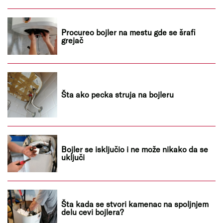
Procureo bojler na mestu gde se šrafi
grejač
Šta ako pecka struja na bojleru
Bojler se isključio i ne može nikako da se
uključi
Šta kada se stvori kamenac na spoljnjem
delu cevi bojlera?