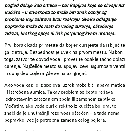
pogled deluje kao sitnica – par kapljica koje se slivaju niz
kućište – u stvarnosti to može biti znak ozbiljnog
problema koji zahteva brzu reakciju. Svako odlaganje
popravke može dovesti do većeg curenja, oštećenja
zidova, kratkog spoja ili čak potpunog kvara uređaja.
Prvi korak kada primetite da bojler curi jeste da isključite
ga iz struje. Bezbednost je uvek na prvom mestu. Nakon
toga, zatvorite dovod vode i proverite odakle tačno dolazi
curenje. Najčešće mesto su spojevi cevi, sigurnosni ventil
ili donji deo bojlera gde se nalazi grejač.
Ako voda kaplje iz spojeva, uzrok može biti labava matica
ili istrošena gumica. Takav problem se često rešava
jednostavnim zatezanjem spoja ili zamenom zaptivke.
Međutim, ako voda curi direktno iz kućišta bojlera, to
znači da je unutrašnji rezervoar oštećen – a tada nema
popravke, već je potrebna zamena celog bojlera.