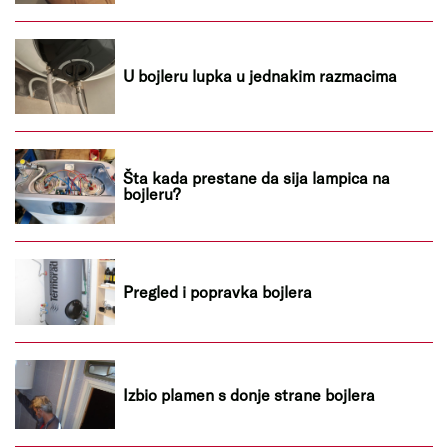
U bojleru lupka u jednakim razmacima
Šta kada prestane da sija lampica na
bojleru?
Pregled i popravka bojlera
Izbio plamen s donje strane bojlera