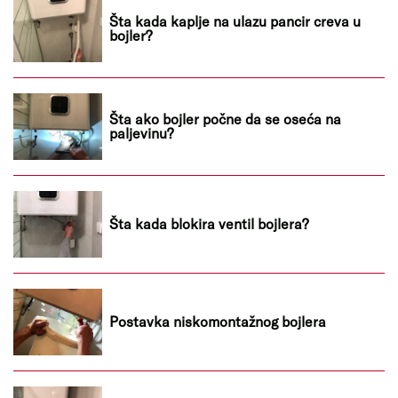
Šta kada kaplje na ulazu pancir creva u
bojler?
Šta ako bojler počne da se oseća na
paljevinu?
Šta kada blokira ventil bojlera?
Postavka niskomontažnog bojlera