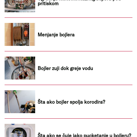
pritiskom
Menjanje bojlera
Bojler zuji dok greje vodu
Šta ako bojler spolja korodira?
Šta ako se čuje jako pucketanje u bojleru?