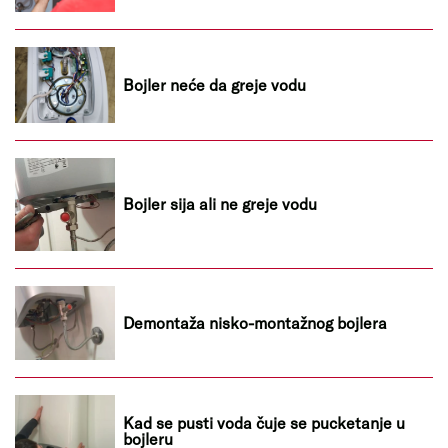
Bojler neće da greje vodu
Bojler sija ali ne greje vodu
Demontaža nisko-montažnog bojlera
Kad se pusti voda čuje se pucketanje u
bojleru