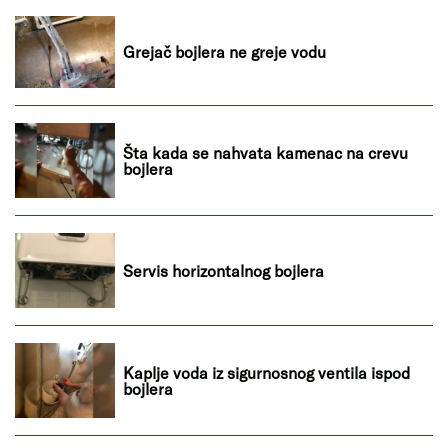
Grejač bojlera ne greje vodu
Šta kada se nahvata kamenac na crevu
bojlera
Servis horizontalnog bojlera
Kaplje voda iz sigurnosnog ventila ispod
bojlera