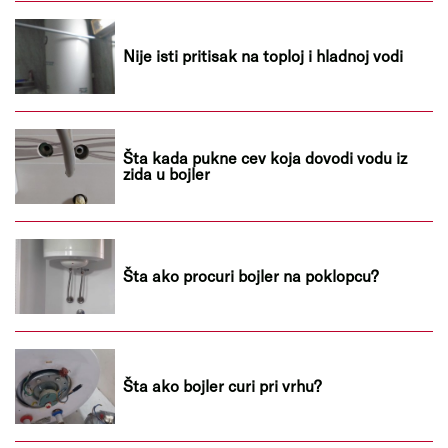
Nije isti pritisak na toploj i hladnoj vodi
Šta kada pukne cev koja dovodi vodu iz
zida u bojler
Šta ako procuri bojler na poklopcu?
Šta ako bojler curi pri vrhu?