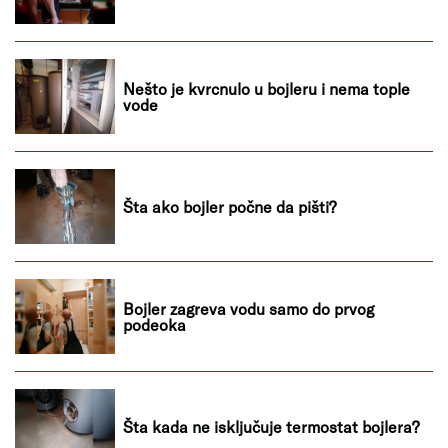
Nešto je kvrcnulo u bojleru i nema tople
vode
Šta ako bojler počne da pišti?
Bojler zagreva vodu samo do prvog
podeoka
Šta kada ne isključuje termostat bojlera?