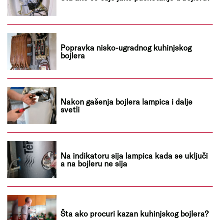
Popravka nisko-ugradnog kuhinjskog
bojlera
Nakon gašenja bojlera lampica i dalje
svetli
Na indikatoru sija lampica kada se uključi
a na bojleru ne sija
Šta ako procuri kazan kuhinjskog bojlera?