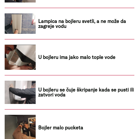
Lampica na bojleru svetli, a ne može da
zagreje vodu
U bojleru ima jako malo tople vode
U bojleru se čuje škripanje kada se pusti ili
zatvori voda
Bojler malo pucketa