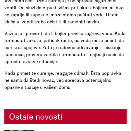
Još jedan čest uzrok curenja je neispravan sigurnosni
ventil. On služi da otpusti višak pritiska iz bojlera, ali ako
se zaprlja ili zapekne, može stalno puštati vodu. U tom
slučaju, ventil treba očistiti ili zameniti novim.
Važno je i proveriti da li bojler previše zagreva vodu. Kada
termostat zakaže, pritisak raste, pa voda može početi da
curi kroz spojeve. Zato je redovno održavanje – čišćenje
kamenca, provera ventila i termostata – najbolji način da
sprečite ovakve situacije.
Kada primetite curenje, reagujte odmah. Brza popravka
ne samo da štedi novac, već sprečava potencijalno
opasne situacije u vašem domu.
Ostale novosti