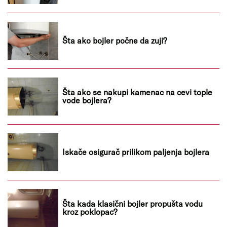
Šta ako bojler počne da zuji?
Šta ako se nakupi kamenac na cevi tople
vode bojlera?
Iskače osigurač prilikom paljenja bojlera
Šta kada klasični bojler propušta vodu
kroz poklopac?