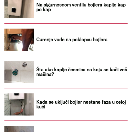
Na sigurnosnom ventilu bojlera kaplje kap
po kap
Curenje vode na poklopcu bojlera
Šta ako kaplje česmica na koju se kači veš
mašina?
Kada se uključi bojler nestane faza u celoj
kući