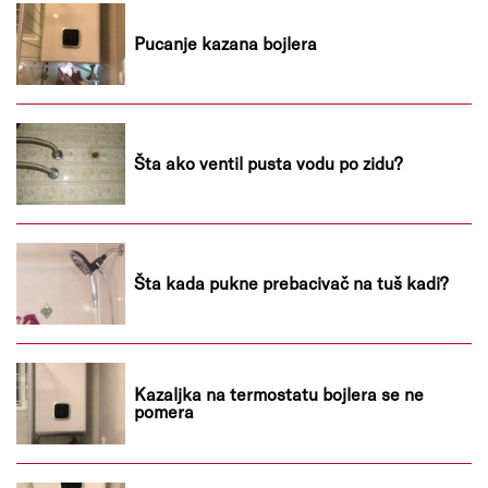
Pucanje kazana bojlera
Šta ako ventil pusta vodu po zidu?
Šta kada pukne prebacivač na tuš kadi?
Kazaljka na termostatu bojlera se ne
pomera