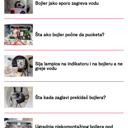
Bojler jako sporo zagreva vodu
Šta ako bojler počne da pucketa?
Sija lampica na indikatoru i na bojleru a ne
greje vodu
Šta kada zaglavi prekidač bojlera?
Ugradnja niskomontažnog bojlera pod