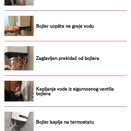
Bojler uopšte ne greje vodu
Zaglavljen prekidač od bojlera
Kapljanje vode iz sigurnosnog ventila
bojlera
Bojler kaplje na termostatu