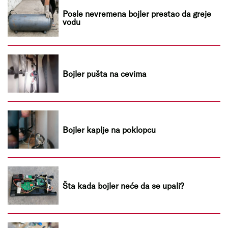
Posle nevremena bojler prestao da greje
vodu
Bojler pušta na cevima
Bojler kaplje na poklopcu
Šta kada bojler neće da se upali?