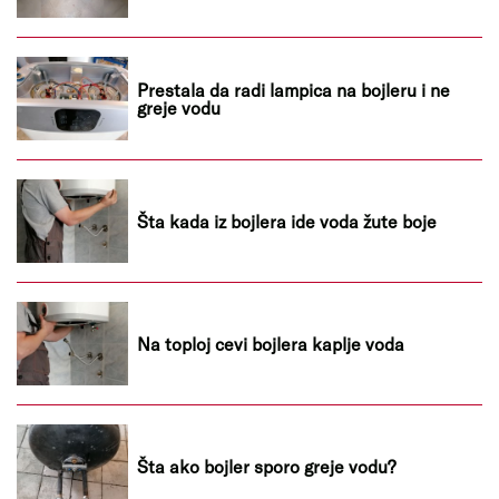
Prestala da radi lampica na bojleru i ne
greje vodu
Šta kada iz bojlera ide voda žute boje
Na toploj cevi bojlera kaplje voda
Šta ako bojler sporo greje vodu?