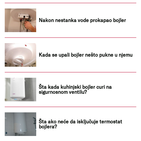
Nakon nestanka vode prokapao bojler
Kada se upali bojler nešto pukne u njemu
Šta kada kuhinjski bojler curi na
sigurnosnom ventilu?
Šta ako neće da isključuje termostat
bojlera?