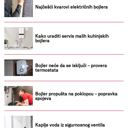
Najčešći kvarovi električnih bojlera
Kako uraditi servis malih kuhinjskih
bojlera
Bojler neće da se isključi – provera
termostata
Bojler propušta na poklopcu – popravka
spojeva
Kaplje voda iz sigurnosnog ventila