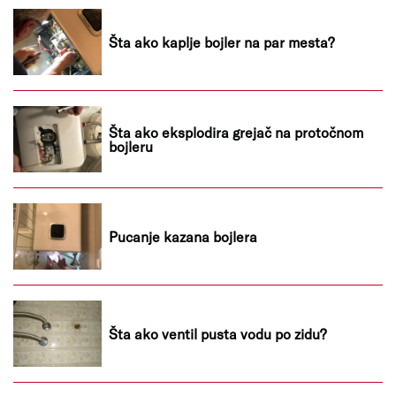
Šta ako kaplje bojler na par mesta?
Šta ako eksplodira grejač na protočnom
bojleru
Pucanje kazana bojlera
Šta ako ventil pusta vodu po zidu?