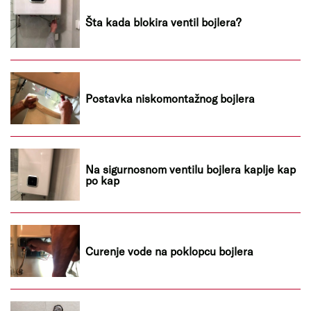
Šta kada blokira ventil bojlera?
Postavka niskomontažnog bojlera
Na sigurnosnom ventilu bojlera kaplje kap
po kap
Curenje vode na poklopcu bojlera