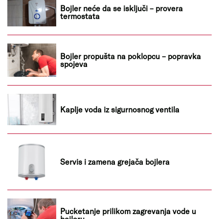
Bojler neće da se isključi – provera
termostata
Bojler propušta na poklopcu – popravka
spojeva
Kaplje voda iz sigurnosnog ventila
Servis i zamena grejača bojlera
Pucketanje prilikom zagrevanja vode u
bojleru