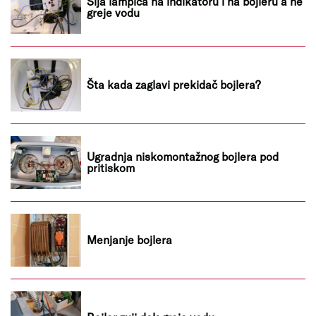
Sija lampica na indikatoru i na bojleru a ne
greje vodu
Šta kada zaglavi prekidač bojlera?
Ugradnja niskomontažnog bojlera pod
pritiskom
Menjanje bojlera