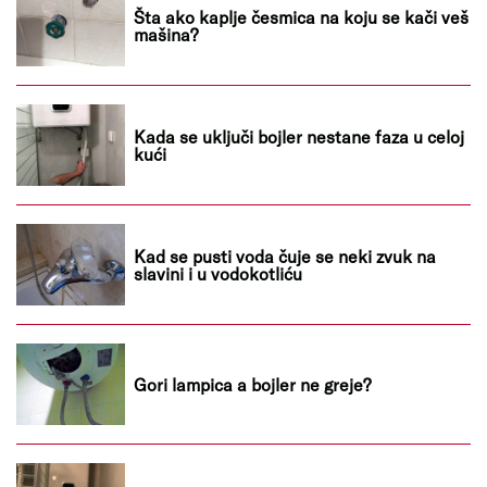
Šta ako kaplje česmica na koju se kači veš
mašina?
Kada se uključi bojler nestane faza u celoj
kući
Kad se pusti voda čuje se neki zvuk na
slavini i u vodokotliću
Gori lampica a bojler ne greje?