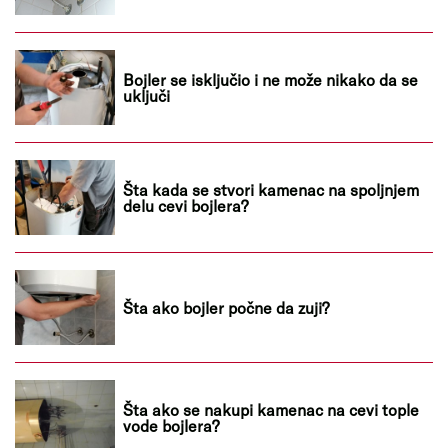
Bojler se isključio i ne može nikako da se
uključi
Šta kada se stvori kamenac na spoljnjem
delu cevi bojlera?
Šta ako bojler počne da zuji?
Šta ako se nakupi kamenac na cevi tople
vode bojlera?