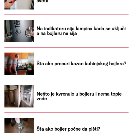
svetli
Na indikatoru sija lampica kada se uključi
a na bojleru ne sija
Šta ako procuri kazan kuhinjskog bojlera?
Nešto je kvrcnulo u bojleru i nema tople
vode
Šta ako bojler počne da pišti?