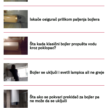
Iskače osigurač prilikom paljenja bojlera
Šta kada klasični bojler propušta vodu
kroz poklopac?
Bojler se uključi i svetli lampica ali ne greje
Šta ako se pokvari prekidač za bojler pa
ne može da se uključi