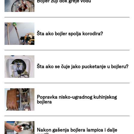
Bojler zuji dok greje vodu
Šta ako bojler spolja korodira?
Šta ako se čuje jako pucketanje u bojleru?
Popravka nisko-ugradnog kuhinjskog
bojlera
Nakon gašenja bojlera lampica i dalje