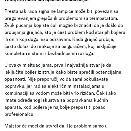
Prestanak rada signalne lampice može biti povezan sa
pregorevanjem grejača ili problemom sa termostatom.
Zvuk pucanja koji ste čuli mogao bi značiti da je došlo do
probijanja grejača, što je čest problem kod starijih bojlera
ili onih koji dugo nisu održavani. Kada grejač probije,
često dolazi do reakcije sa osiguračem, koji isključuje
kompletan sistem iz bezbednosnih razloga.
U ovakvim situacijama, prva i najvažnija stvar je da
isključite bojler iz struje kako biste sprečili potencijalne
opasnosti. Nije preporučljivo da sami pokušavate
popravku, jer rad sa električnim instalacijama u
kombinaciji sa vodom može biti vrlo rizičan. Čak i ako
imate određenog iskustva sa popravkama kućnih
aparata, kod bojlera je najbolje prepustiti posao
profesionalcu.
Majstor će moći da utvrdi da li je problem samo u