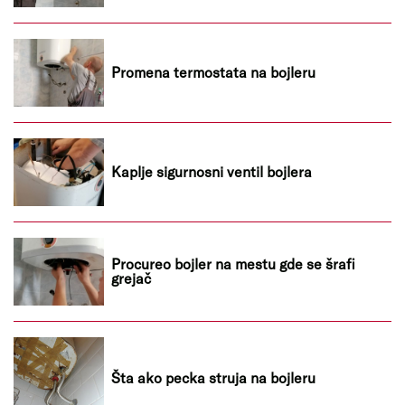
Promena termostata na bojleru
Kaplje sigurnosni ventil bojlera
Procureo bojler na mestu gde se šrafi
grejač
Šta ako pecka struja na bojleru