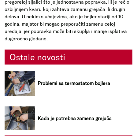
pregoreloj sijalici što je jednostavna popravka, ili je reč o
ozbiljnijem kvaru koji zahteva zamenu grejača ili drugih
delova. U nekim slučajevima, ako je bojler stariji od 10
godina, majstor bi mogao preporučiti zamenu celoj
uređaja, jer popravka može biti skuplja i manje isplativa
dugoročno gledano.
Ostale novosti
Problemi sa termostatom bojlera
Kada je potrebna zamena grejača