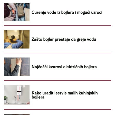
Curenje vode iz bojlera i mogući uzroci
Zašto bojler prestaje da greje vodu
Najčešći kvarovi električnih bojlera
Kako uraditi servis malih kuhinjskih
bojlera