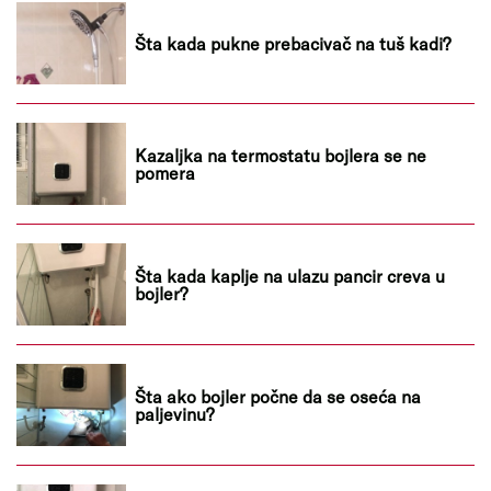
Šta kada pukne prebacivač na tuš kadi?
Kazaljka na termostatu bojlera se ne
pomera
Šta kada kaplje na ulazu pancir creva u
bojler?
Šta ako bojler počne da se oseća na
paljevinu?