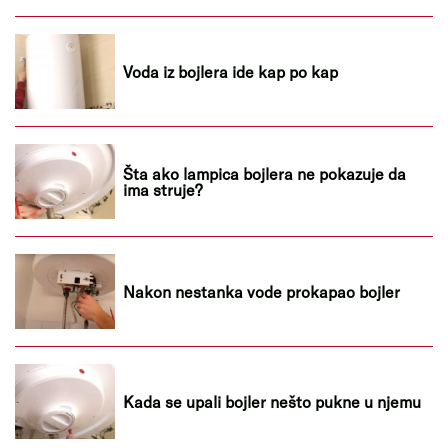
Voda iz bojlera ide kap po kap
Šta ako lampica bojlera ne pokazuje da
ima struje?
Nakon nestanka vode prokapao bojler
Kada se upali bojler nešto pukne u njemu