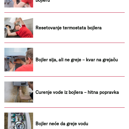
Resetovanje termostata bojlera
Bojler sija, ali ne greje – kvar na grejaču
Curenje vode iz bojlera – hitna popravka
Bojler neće da greje vodu