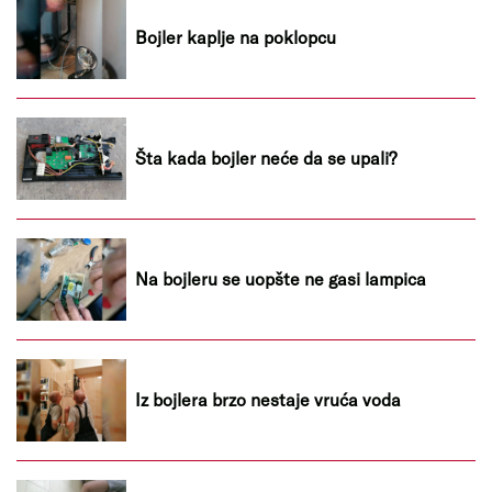
Bojler kaplje na poklopcu
Šta kada bojler neće da se upali?
Na bojleru se uopšte ne gasi lampica
Iz bojlera brzo nestaje vruća voda