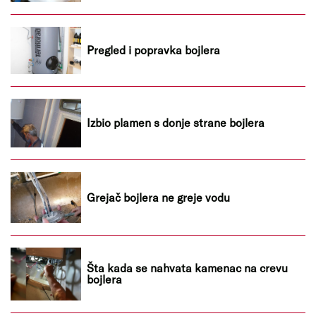
Pregled i popravka bojlera
Izbio plamen s donje strane bojlera
Grejač bojlera ne greje vodu
Šta kada se nahvata kamenac na crevu
bojlera