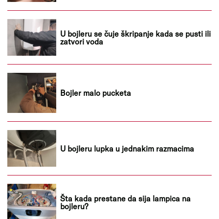
U bojleru se čuje škripanje kada se pusti ili
zatvori voda
Bojler malo pucketa
U bojleru lupka u jednakim razmacima
Šta kada prestane da sija lampica na
bojleru?