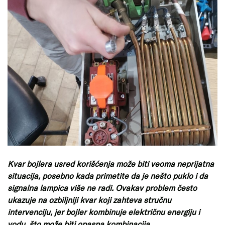
Kvar bojlera usred korišćenja može biti veoma neprijatna
situacija, posebno kada primetite da je nešto puklo i da
signalna lampica više ne radi. Ovakav problem često
ukazuje na ozbiljniji kvar koji zahteva stručnu
intervenciju, jer bojler kombinuje električnu energiju i
vodu, što može biti opasna kombinacija.