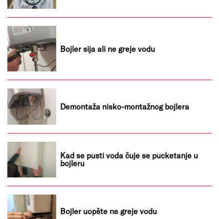
Bojler sija ali ne greje vodu
Demontaža nisko-montažnog bojlera
Kad se pusti voda čuje se pucketanje u
bojleru
Bojler uopšte ne greje vodu