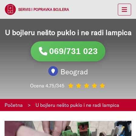
SERVIS I POPRAVKA BOJLERA
U bojleru nešto puklo i ne radi lampica
069/731 023
Beograd
Ocena 4.75/345
Početna
>
U bojleru nešto puklo i ne radi lampica