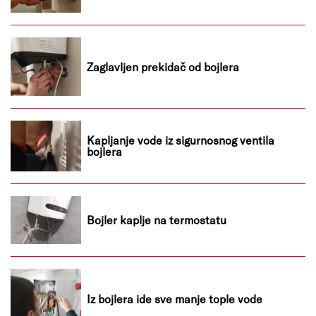
Zaglavljen prekidač od bojlera
Kapljanje vode iz sigurnosnog ventila
bojlera
Bojler kaplje na termostatu
Iz bojlera ide sve manje tople vode