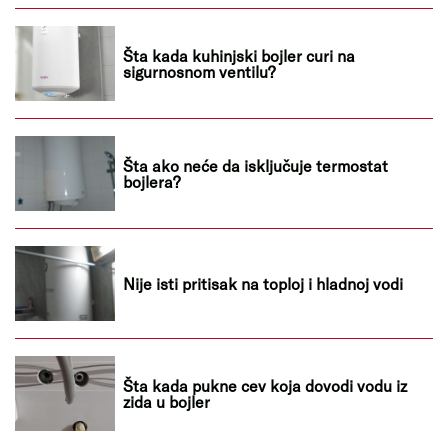
Šta kada kuhinjski bojler curi na
sigurnosnom ventilu?
Šta ako neće da isključuje termostat
bojlera?
Nije isti pritisak na toploj i hladnoj vodi
Šta kada pukne cev koja dovodi vodu iz
zida u bojler