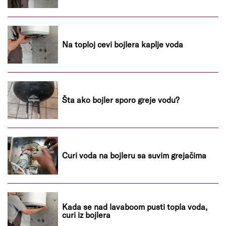
Na toploj cevi bojlera kaplje voda
Šta ako bojler sporo greje vodu?
Curi voda na bojleru sa suvim grejačima
Kada se nad lavaboom pusti topla voda,
curi iz bojlera