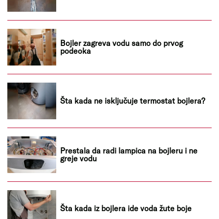
Bojler zagreva vodu samo do prvog
podeoka
Šta kada ne isključuje termostat bojlera?
Prestala da radi lampica na bojleru i ne
greje vodu
Šta kada iz bojlera ide voda žute boje