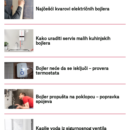
Najčešći kvarovi električnih bojlera
Kako uraditi servis malih kuhinjskih
bojlera
Bojler neće da se isključi – provera
termostata
Bojler propušta na poklopcu – popravka
spojeva
Kaplje voda iz sigurnosnog ventila