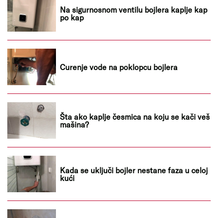
Na sigurnosnom ventilu bojlera kaplje kap
po kap
Curenje vode na poklopcu bojlera
Šta ako kaplje česmica na koju se kači veš
mašina?
Kada se uključi bojler nestane faza u celoj
kući