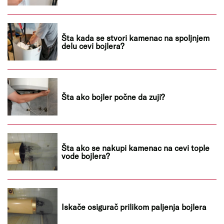
Šta kada se stvori kamenac na spoljnjem
delu cevi bojlera?
Šta ako bojler počne da zuji?
Šta ako se nakupi kamenac na cevi tople
vode bojlera?
Iskače osigurač prilikom paljenja bojlera