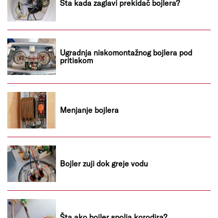
Šta kada zaglavi prekidač bojlera?
Ugradnja niskomontažnog bojlera pod
pritiskom
Menjanje bojlera
Bojler zuji dok greje vodu
Šta ako bojler spolja korodira?