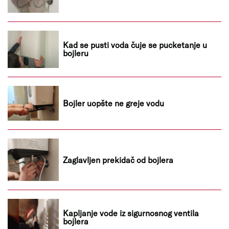
Kad se pusti voda čuje se pucketanje u
bojleru
Bojler uopšte ne greje vodu
Zaglavljen prekidač od bojlera
Kapljanje vode iz sigurnosnog ventila
bojlera