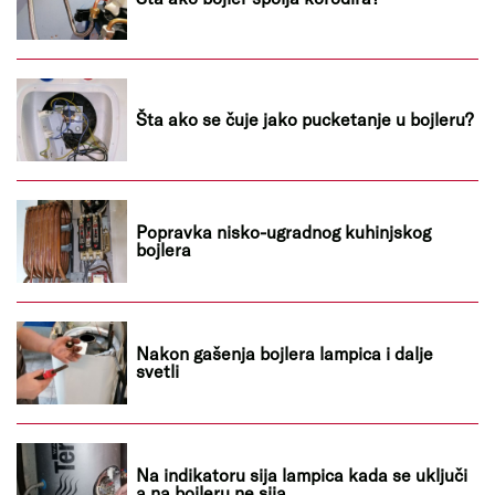
Šta ako se čuje jako pucketanje u bojleru?
Popravka nisko-ugradnog kuhinjskog
bojlera
Nakon gašenja bojlera lampica i dalje
svetli
Na indikatoru sija lampica kada se uključi
a na bojleru ne sija