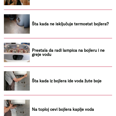
Šta kada ne isključuje termostat bojlera?
Prestala da radi lampica na bojleru i ne
greje vodu
Šta kada iz bojlera ide voda žute boje
Na toploj cevi bojlera kaplje voda