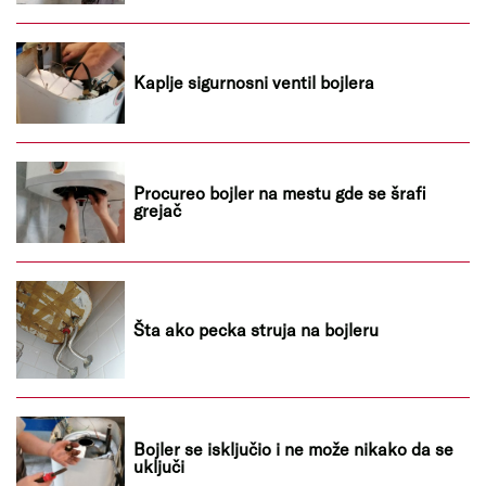
Kaplje sigurnosni ventil bojlera
Procureo bojler na mestu gde se šrafi
grejač
Šta ako pecka struja na bojleru
Bojler se isključio i ne može nikako da se
uključi