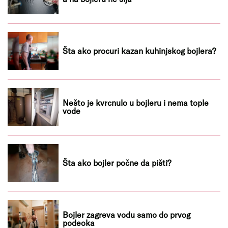
Šta ako procuri kazan kuhinjskog bojlera?
Nešto je kvrcnulo u bojleru i nema tople
vode
Šta ako bojler počne da pišti?
Bojler zagreva vodu samo do prvog
podeoka