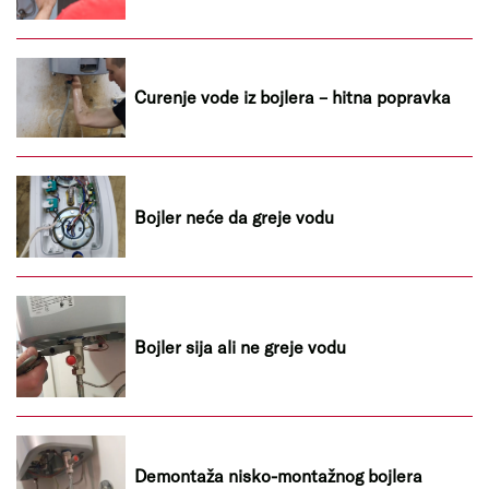
Curenje vode iz bojlera – hitna popravka
Bojler neće da greje vodu
Bojler sija ali ne greje vodu
Demontaža nisko-montažnog bojlera