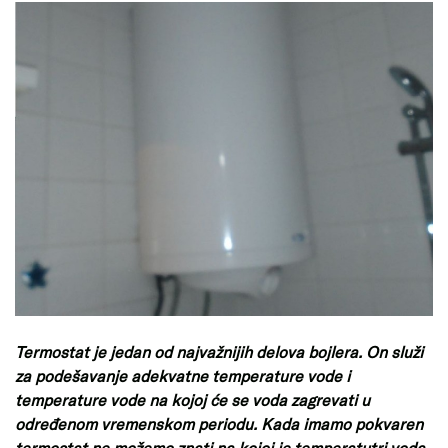
Termostat je jedan od najvažnijih delova bojlera. On služi
za podešavanje adekvatne temperature vode i
temperature vode na kojoj će se voda zagrevati u
određenom vremenskom periodu. Kada imamo pokvaren
termostat ne možemo znati na kojoj je temperatutri voda