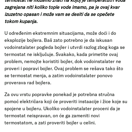
zagrejana niti koliko tople vode imamo, pa je ovaj kvar
izuzetno opasan i može vam se desiti da se opečete
tokom kupanja.
U određenim ekstremnim situacijama, može doći i do
eksplozije bojlera. Baš zato potrebno je da iskusan
vodoinstalater pogleda bojler i utvrdi razlog zbog koga se
termostat ne isključuje. Svakako, kada primetite ovaj
problem, nemojte koristiti bojler, dok vodoinstalater ne
proveri i popravi bojler. Ovaj problem se rešava tako što
se termostat menja, a zatim vodoinstalater ponovo
proverava rad bojlera.
Za ovu vrstu popravke ponekad je potrebna stručna
pomoć električara koji će proveriti instaacije i žice koje su
spojene u bojleru. Ukoliko vodoinstalater proceni da je
termostat neispravan, on će ga zameniti novi
termostatom, a zati proveriti bojler u celini.