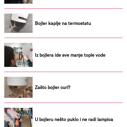
Bojler kaplje na termostatu
Iz bojlera ide sve manje tople vode
Zašto bojler curi?
U bojleru nešto puklo i ne radi lampica