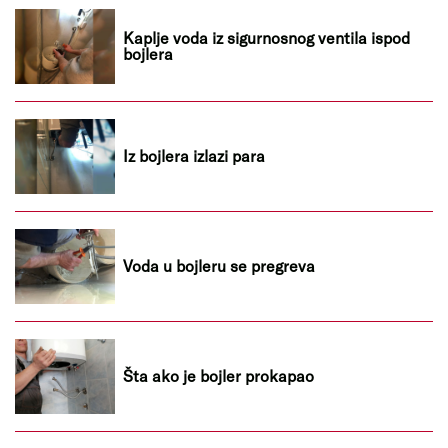
Kaplje voda iz sigurnosnog ventila ispod
bojlera
Iz bojlera izlazi para
Voda u bojleru se pregreva
Šta ako je bojler prokapao