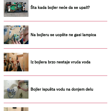
Šta kada bojler neće da se upali?
Na bojleru se uopšte ne gasi lampica
Iz bojlera brzo nestaje vruća voda
Bojler ispušta vodu na donjem delu