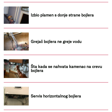
Izbio plamen s donje strane bojlera
Grejač bojlera ne greje vodu
Šta kada se nahvata kamenac na crevu
bojlera
Servis horizontalnog bojlera