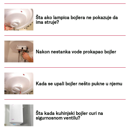
Šta ako lampica bojlera ne pokazuje da
ima struje?
Nakon nestanka vode prokapao bojler
Kada se upali bojler nešto pukne u njemu
Šta kada kuhinjski bojler curi na
sigurnosnom ventilu?