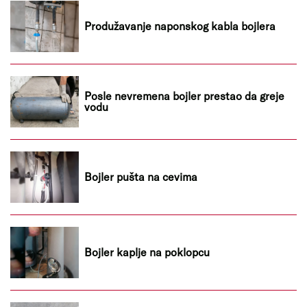
Produžavanje naponskog kabla bojlera
Posle nevremena bojler prestao da greje
vodu
Bojler pušta na cevima
Bojler kaplje na poklopcu