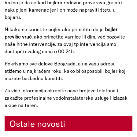
Važno je da se kod bojlera redovno proverava grejač i
nakupljeni kamenac jer i on može napraviti štetu u
bojleru.
Nikako ne koristite bojler ako primetite da je
bojler
previše vruć
, ako primetite varnice ili dim, već pozovite
naše hitne intervencije. za ovaj tp intervencija smo
dostupni svakog dana o 00-24h.
Pokrivamo sve delove Beograda, a na vašu adresu
stižemo u najkraćem roku, kako bi osposobili bojler koji
možete bezbedno koristiti.
Za više informacija okrenite naše brojeve telefona i
zakažite profesinalne vodoinstalaterske usluge i izlazak
ekipe na teren.
Ostale novosti