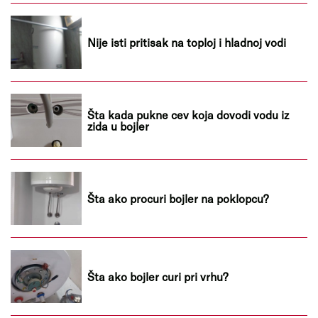
Nije isti pritisak na toploj i hladnoj vodi
Šta kada pukne cev koja dovodi vodu iz
zida u bojler
Šta ako procuri bojler na poklopcu?
Šta ako bojler curi pri vrhu?