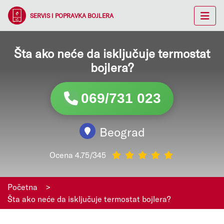
SERVIS I POPRAVKA BOJLERA
Šta ako neće da isključuje termostat
bojlera?
069/731 023
Beograd
Ocena 4.75/345
Početna
>
Šta ako neće da isključuje termostat bojlera?