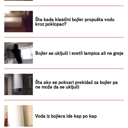
Šta kada klasični bojler propušta vodu
kroz poklopac?
Bojler se uključi i svetli lampica ali ne greje
Šta ako se pokvari prekidač za bojler pa
ne može da se uključi
Voda iz bojlera ide kap po kap