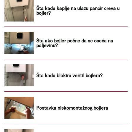
Šta kada kaplje na ulazu pancir creva u
bojler?
Šta ako bojler počne da se oseća na
paljevinu?
Šta kada blokira ventil bojlera?
Postavka niskomontažnog bojlera