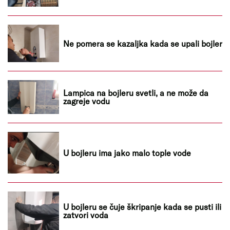
Ne pomera se kazaljka kada se upali bojler
Lampica na bojleru svetli, a ne može da
zagreje vodu
U bojleru ima jako malo tople vode
U bojleru se čuje škripanje kada se pusti ili
zatvori voda