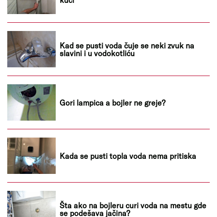
Kad se pusti voda čuje se neki zvuk na
slavini i u vodokotliću
Gori lampica a bojler ne greje?
Kada se pusti topla voda nema pritiska
Šta ako na bojleru curi voda na mestu gde
se podešava jačina?