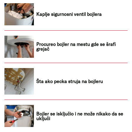
Kaplje sigurnosni ventil bojlera
Procureo bojler na mestu gde se šrafi
grejač
Šta ako pecka struja na bojleru
Bojler se isključio i ne može nikako da se
uključi