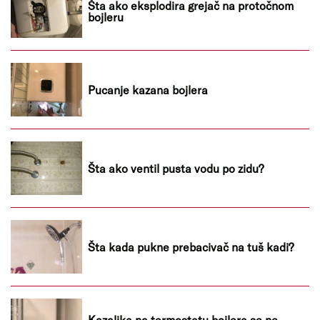
Šta ako eksplodira grejač na protočnom
bojleru
Pucanje kazana bojlera
Šta ako ventil pusta vodu po zidu?
Šta kada pukne prebacivač na tuš kadi?
Kazaljka na termostatu bojlera se ne