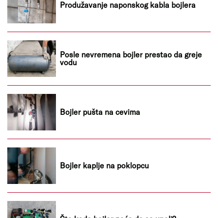
Produžavanje naponskog kabla bojlera
Posle nevremena bojler prestao da greje
vodu
Bojler pušta na cevima
Bojler kaplje na poklopcu