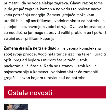
primetiti i da se voda slabije zagreva. Glavni razlog tome
je da grejač zagreva kamen a ne vodu i to podrazumeva
veću potrošnju energije. Zamenu grejača može vam
uraditi bilo koji sertifikovani vodoinstalater sa potrebnim
znanjem i poznavanjem vode i struje. Ovakve intervencije
su neodložne jer mogu napraviti veliki problem pa i požar i
strujni udar prilikom kupanja.
Zamena grejača ne traje dugo
ali je veoma kompleksna
zbog svoje prirode. Vodoinstalter će izaći na teren i uraditi
opšti pregled bojlera i utvrditi šta je tačni uzrok
pucketanja i šuštanja. Kada se ustanovi uzrok koji je
najverovatnije u kamencu, vodoinstalater će zameniti
grejač ili kazan bojlera u zavisnosti od potrebe.
Ostale novosti