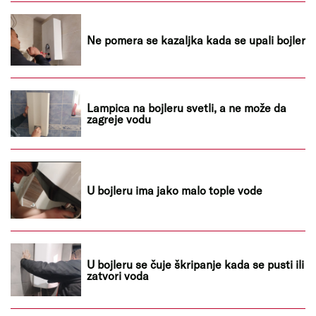
Ne pomera se kazaljka kada se upali bojler
Lampica na bojleru svetli, a ne može da
zagreje vodu
U bojleru ima jako malo tople vode
U bojleru se čuje škripanje kada se pusti ili
zatvori voda