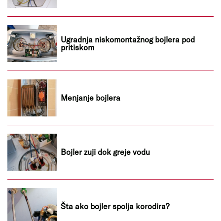
Ugradnja niskomontažnog bojlera pod
pritiskom
Menjanje bojlera
Bojler zuji dok greje vodu
Šta ako bojler spolja korodira?