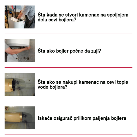
Šta kada se stvori kamenac na spoljnjem
delu cevi bojlera?
Šta ako bojler počne da zuji?
Šta ako se nakupi kamenac na cevi tople
vode bojlera?
Iskače osigurač prilikom paljenja bojlera