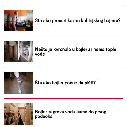
Šta ako procuri kazan kuhinjskog bojlera?
Nešto je kvrcnulo u bojleru i nema tople
vode
Šta ako bojler počne da pišti?
Bojler zagreva vodu samo do prvog
podeoka