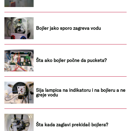
Bojler jako sporo zagreva vodu
Šta ako bojler počne da pucketa?
Sija lampica na indikatoru i na bojleru a ne
greje vodu
Šta kada zaglavi prekidač bojlera?