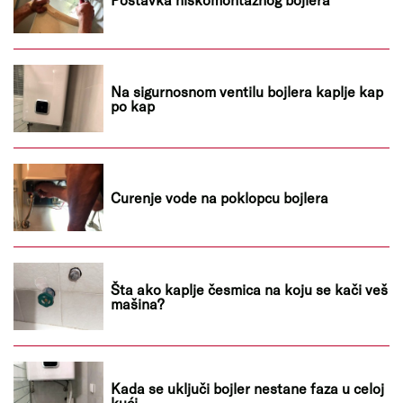
Na sigurnosnom ventilu bojlera kaplje kap
po kap
Curenje vode na poklopcu bojlera
Šta ako kaplje česmica na koju se kači veš
mašina?
Kada se uključi bojler nestane faza u celoj
kući