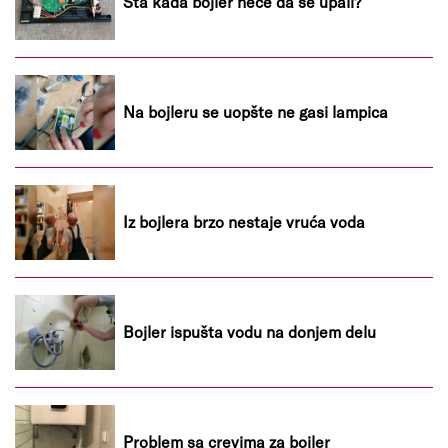
Šta kada bojler neće da se upali?
Na bojleru se uopšte ne gasi lampica
Iz bojlera brzo nestaje vruća voda
Bojler ispušta vodu na donjem delu
Problem sa crevima za bojler