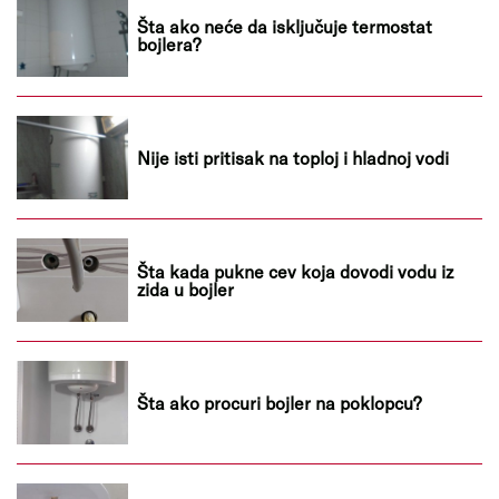
Šta ako neće da isključuje termostat
bojlera?
Nije isti pritisak na toploj i hladnoj vodi
Šta kada pukne cev koja dovodi vodu iz
zida u bojler
Šta ako procuri bojler na poklopcu?