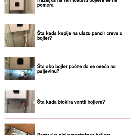
pomera
Šta kada kaplje na ulazu pancir creva u
bojler?
Šta ako bojler počne da se oseća na
paljevinu?
Šta kada blokira ventil bojlera?
Postavka niskomontažnog bojlera