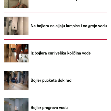
Na bojleru ne sijaju lampice i ne greje vodu
Iz bojlera curi velika količina vode
Bojler pucketa dok radi
Bojler pregreva vodu