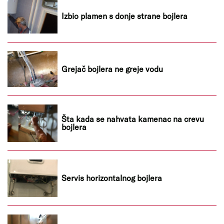
Izbio plamen s donje strane bojlera
Grejač bojlera ne greje vodu
Šta kada se nahvata kamenac na crevu
bojlera
Servis horizontalnog bojlera