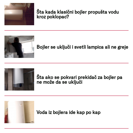
Šta kada klasični bojler propušta vodu
kroz poklopac?
Bojler se uključi i svetli lampica ali ne greje
Šta ako se pokvari prekidač za bojler pa
ne može da se uključi
Voda iz bojlera ide kap po kap