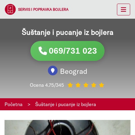
SERVIS I POPRAVKA BOJLERA
Šuštanje i pucanje iz bojlera
069/731 023
Beograd
Ocena 4.75/345
Početna
>
Šuštanje i pucanje iz bojlera