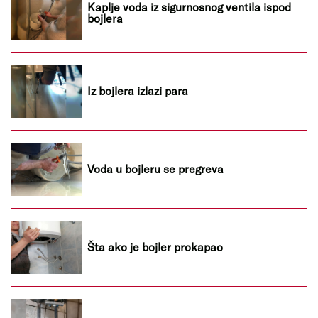
Kaplje voda iz sigurnosnog ventila ispod
bojlera
Iz bojlera izlazi para
Voda u bojleru se pregreva
Šta ako je bojler prokapao