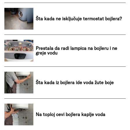
Šta kada ne isključuje termostat bojlera?
Prestala da radi lampica na bojleru i ne
greje vodu
Šta kada iz bojlera ide voda žute boje
Na toploj cevi bojlera kaplje voda