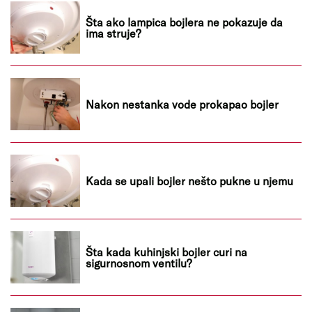
Šta ako lampica bojlera ne pokazuje da
ima struje?
Nakon nestanka vode prokapao bojler
Kada se upali bojler nešto pukne u njemu
Šta kada kuhinjski bojler curi na
sigurnosnom ventilu?