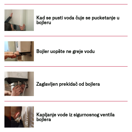
Kad se pusti voda čuje se pucketanje u
bojleru
Bojler uopšte ne greje vodu
Zaglavljen prekidač od bojlera
Kapljanje vode iz sigurnosnog ventila
bojlera