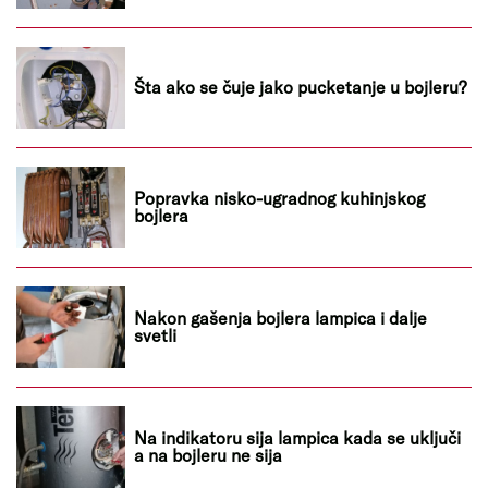
Šta ako se čuje jako pucketanje u bojleru?
Popravka nisko-ugradnog kuhinjskog
bojlera
Nakon gašenja bojlera lampica i dalje
svetli
Na indikatoru sija lampica kada se uključi
a na bojleru ne sija