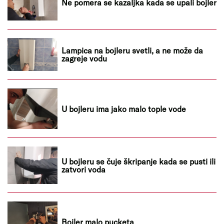
Ne pomera se kazaljka kada se upali bojler
Lampica na bojleru svetli, a ne može da
zagreje vodu
U bojleru ima jako malo tople vode
U bojleru se čuje škripanje kada se pusti ili
zatvori voda
Bojler malo pucketa