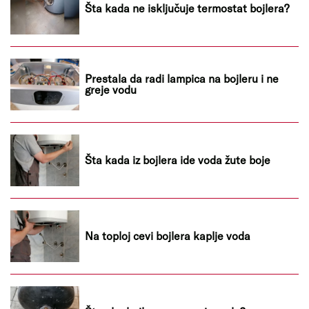
Šta kada ne isključuje termostat bojlera?
Prestala da radi lampica na bojleru i ne
greje vodu
Šta kada iz bojlera ide voda žute boje
Na toploj cevi bojlera kaplje voda