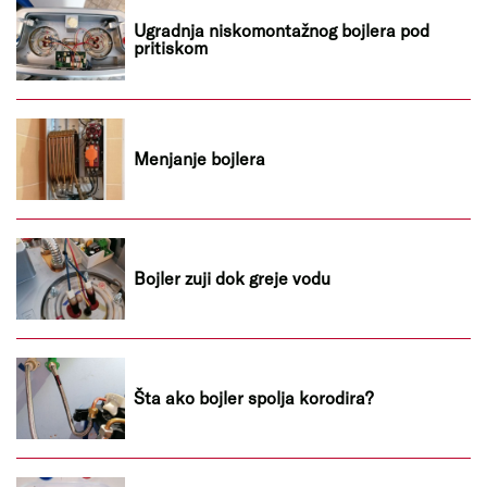
Ugradnja niskomontažnog bojlera pod
pritiskom
Menjanje bojlera
Bojler zuji dok greje vodu
Šta ako bojler spolja korodira?