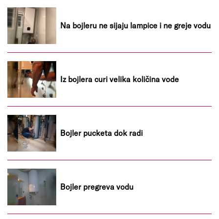
Na bojleru ne sijaju lampice i ne greje vodu
Iz bojlera curi velika količina vode
Bojler pucketa dok radi
Bojler pregreva vodu