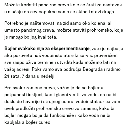
Možete koristiti pancirno crevo koje se šrafi za nastavak,
u slučaju da cev napukne samo se skine i stavi drugo.
Potrebno je naštemovati na zid samo oko kolena, ali
umesto pancirnog creva, možete staviti prohromsko, koje
je mnogo boljeg kvaliteta.
Bojler svakako nije za eksperimentisanje
, zato je najbolje
ako pozovete naš vodoinstalaterski servis. proverićem
sve raspoložive termine i utvrditi kada možemo biti na
vašoj adresi. Pokrivamo sva područja Beograda i radimo
24 sata, 7 dana u nedelji.
Pre svake zamene creva, važno je da se bojler u
potpunosti isključi, kao i glavni ventil za vodu. da ne bi
došlo do havarije i strujnog udara. vodoinstalaer će vam
uvek predložiti prohromsko crevo za zamenu, kako bi
bojler mogao bolje da funkcioniše i kako voda ne bi
kapljala a bojler cureo.