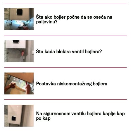
Šta ako bojler počne da se oseća na
paljevinu?
Šta kada blokira ventil bojlera?
Postavka niskomontažnog bojlera
Na sigurnosnom ventilu bojlera kaplje kap
po kap