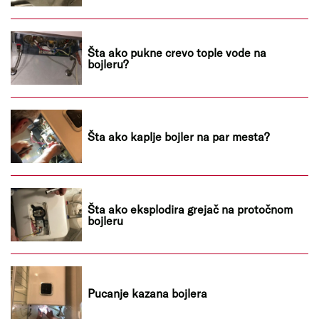
Šta ako pukne crevo tople vode na
bojleru?
Šta ako kaplje bojler na par mesta?
Šta ako eksplodira grejač na protočnom
bojleru
Pucanje kazana bojlera