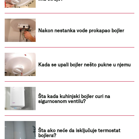
Nakon nestanka vode prokapao bojler
Kada se upali bojler nešto pukne u njemu
Šta kada kuhinjski bojler curi na
sigurnosnom ventilu?
Šta ako neće da isključuje termostat
bojlera?