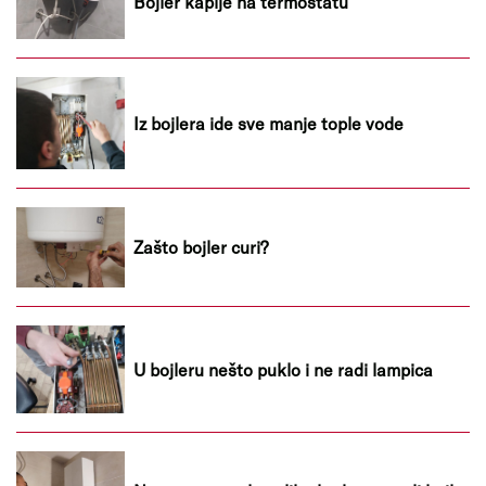
Bojler kaplje na termostatu
Iz bojlera ide sve manje tople vode
Zašto bojler curi?
U bojleru nešto puklo i ne radi lampica