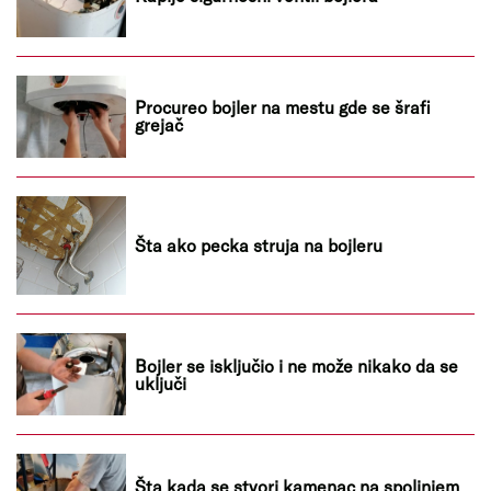
Procureo bojler na mestu gde se šrafi
grejač
Šta ako pecka struja na bojleru
Bojler se isključio i ne može nikako da se
uključi
Šta kada se stvori kamenac na spoljnjem