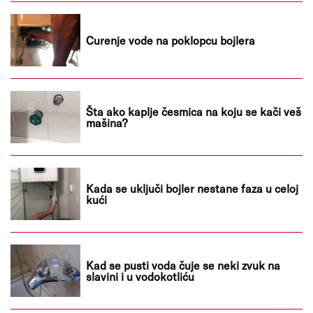
Curenje vode na poklopcu bojlera
Šta ako kaplje česmica na koju se kači veš
mašina?
Kada se uključi bojler nestane faza u celoj
kući
Kad se pusti voda čuje se neki zvuk na
slavini i u vodokotliću