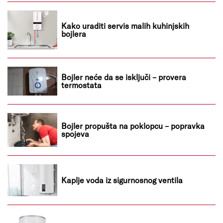
Kako uraditi servis malih kuhinjskih
bojlera
Bojler neće da se isključi – provera
termostata
Bojler propušta na poklopcu – popravka
spojeva
Kaplje voda iz sigurnosnog ventila