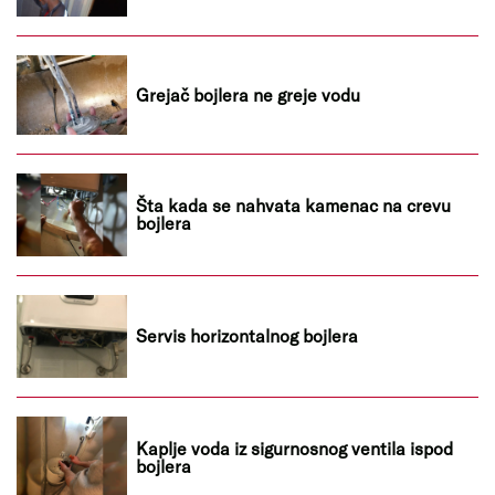
Grejač bojlera ne greje vodu
Šta kada se nahvata kamenac na crevu
bojlera
Servis horizontalnog bojlera
Kaplje voda iz sigurnosnog ventila ispod
bojlera