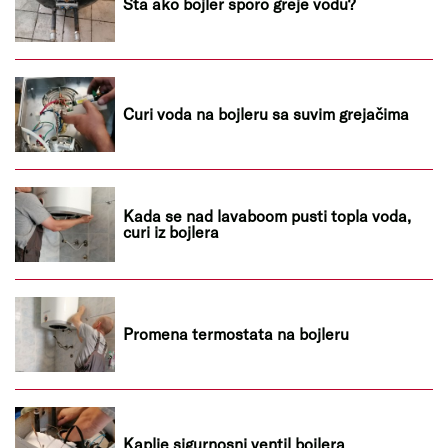
Šta ako bojler sporo greje vodu?
Curi voda na bojleru sa suvim grejačima
Kada se nad lavaboom pusti topla voda,
curi iz bojlera
Promena termostata na bojleru
Kaplje sigurnosni ventil bojlera