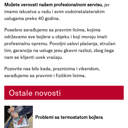
Možete verovati našem profesionalnom servisu
, jer
imamo iskustva u radu i svim vodoinstalaterskim
uslugama preko 40 godina.
Posebno sarađujemo sa pravnim licima, kojima
održavamo sve bojlere u objeku i koji moraju imati
profesinalnu opremu. Povoljni uslovi plaćanja, stručan
tim, garancija na usluge jesu gkavni razlozi, zbog čega
nam se klijenti uvek vraćaju.
Pozovite nas bilo kada, praznicima i vikendom,
sarađujemo sa pravnim i fizičkim licima.
Ostale novosti
Problemi sa termostatom bojlera