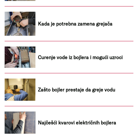
Kada je potrebna zamena grejača
Curenje vode iz bojlera i mogući uzroci
Zašto bojler prestaje da greje vodu
Najčešći kvarovi električnih bojlera