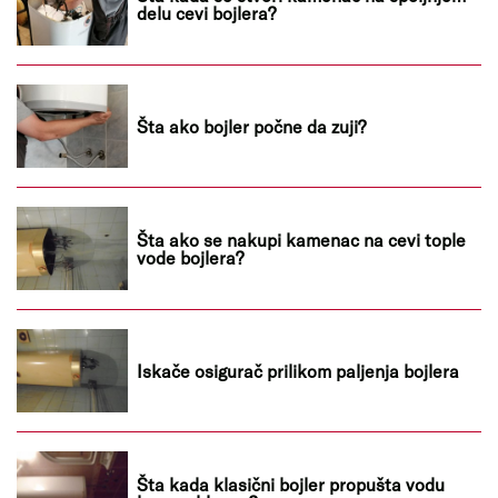
delu cevi bojlera?
Šta ako bojler počne da zuji?
Šta ako se nakupi kamenac na cevi tople
vode bojlera?
Iskače osigurač prilikom paljenja bojlera
Šta kada klasični bojler propušta vodu