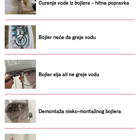
Curenje vode iz bojlera – hitna popravka
Bojler neće da greje vodu
Bojler sija ali ne greje vodu
Demontaža nisko-montažnog bojlera