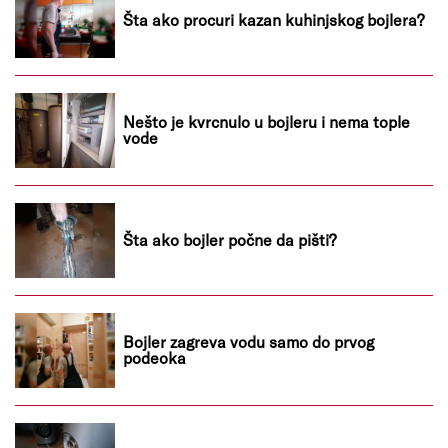
Šta ako procuri kazan kuhinjskog bojlera?
Nešto je kvrcnulo u bojleru i nema tople
vode
Šta ako bojler počne da pišti?
Bojler zagreva vodu samo do prvog
podeoka