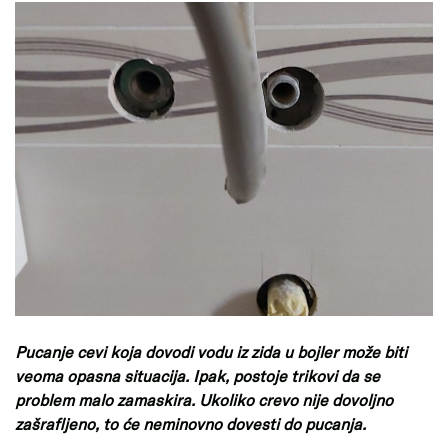
Pucanje cevi koja dovodi vodu iz zida u bojler može biti
veoma opasna situacija. Ipak, postoje trikovi da se
problem malo zamaskira. Ukoliko crevo nije dovoljno
zašrafljeno, to će neminovno dovesti do pucanja.