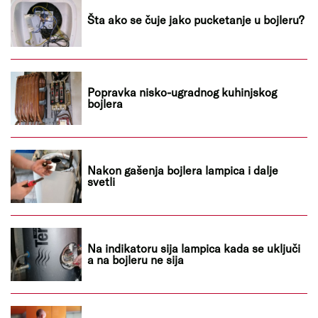
Šta ako se čuje jako pucketanje u bojleru?
Popravka nisko-ugradnog kuhinjskog
bojlera
Nakon gašenja bojlera lampica i dalje
svetli
Na indikatoru sija lampica kada se uključi
a na bojleru ne sija