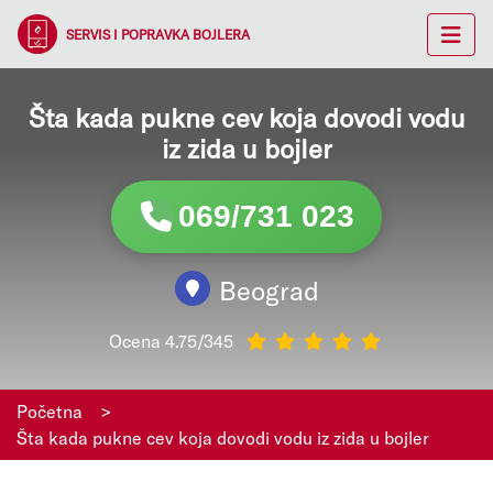
SERVIS I POPRAVKA BOJLERA
Šta kada pukne cev koja dovodi vodu
iz zida u bojler
069/731 023
Beograd
Ocena 4.75/345
Početna
>
Šta kada pukne cev koja dovodi vodu iz zida u bojler