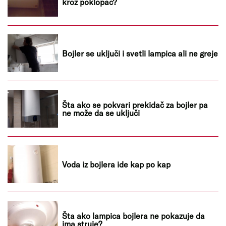
kroz poklopac?
Bojler se uključi i svetli lampica ali ne greje
Šta ako se pokvari prekidač za bojler pa
ne može da se uključi
Voda iz bojlera ide kap po kap
Šta ako lampica bojlera ne pokazuje da
ima struje?