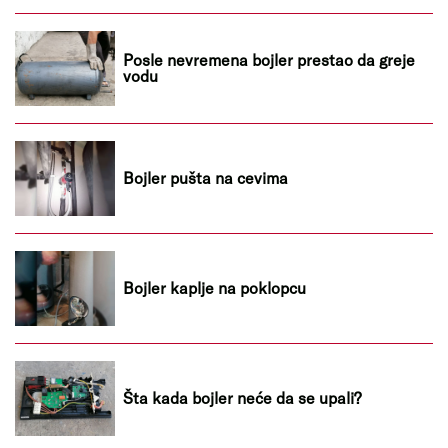
Posle nevremena bojler prestao da greje
vodu
Bojler pušta na cevima
Bojler kaplje na poklopcu
Šta kada bojler neće da se upali?