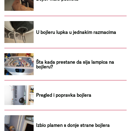
U bojleru lupka u jednakim razmacima
Šta kada prestane da sija lampica na
bojleru?
Pregled i popravka bojlera
Izbio plamen s donje strane bojlera