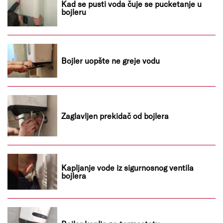
Kad se pusti voda čuje se pucketanje u
bojleru
Bojler uopšte ne greje vodu
Zaglavljen prekidač od bojlera
Kapljanje vode iz sigurnosnog ventila
bojlera