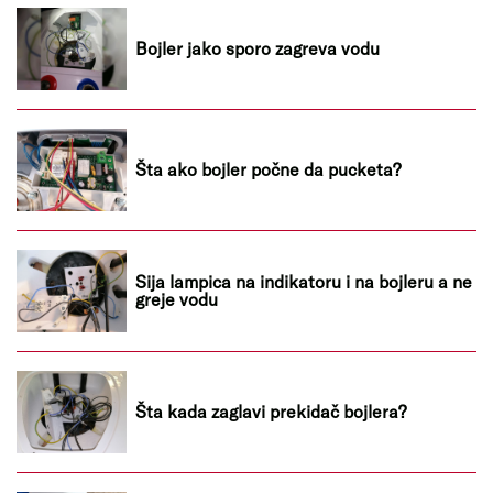
Bojler jako sporo zagreva vodu
Šta ako bojler počne da pucketa?
Sija lampica na indikatoru i na bojleru a ne
greje vodu
Šta kada zaglavi prekidač bojlera?