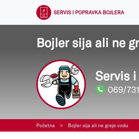
SERVIS I POPRAVKA BOJLERA
Bojler sija ali ne g
Servis 
069/73
Početna
>
Bojler sija ali ne greje vodu