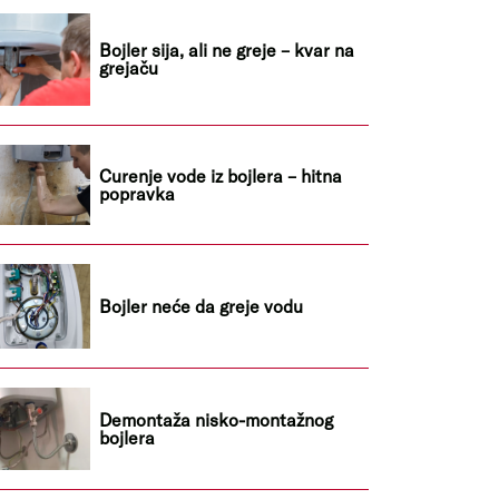
Bojler sija, ali ne greje – kvar na
grejaču
Curenje vode iz bojlera – hitna
popravka
Bojler neće da greje vodu
Demontaža nisko-montažnog
bojlera