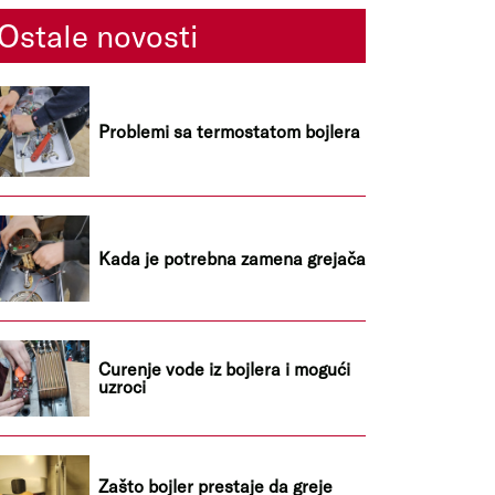
Ostale novosti
Problemi sa termostatom bojlera
Kada je potrebna zamena grejača
Curenje vode iz bojlera i mogući
uzroci
Zašto bojler prestaje da greje