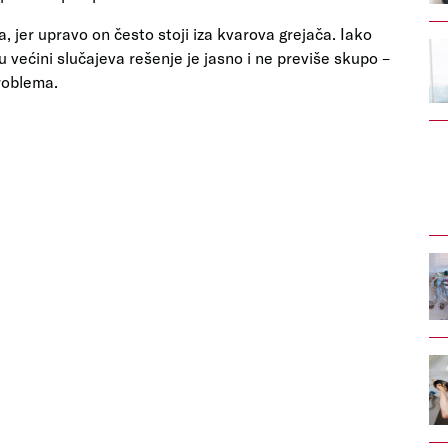
 jer upravo on često stoji iza kvarova grejača. Iako
 u većini slučajeva rešenje je jasno i ne previše skupo –
problema.