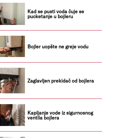
Kad se pusti voda čuje se
pucketanje u bojleru
Bojler uopšte ne greje vodu
Zaglavljen prekidač od bojlera
Kapljanje vode iz sigurnosnog
ventila bojlera