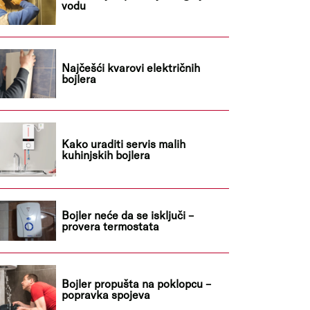
vodu
Najčešći kvarovi električnih
bojlera
Kako uraditi servis malih
kuhinjskih bojlera
Bojler neće da se isključi –
provera termostata
Bojler propušta na poklopcu –
popravka spojeva