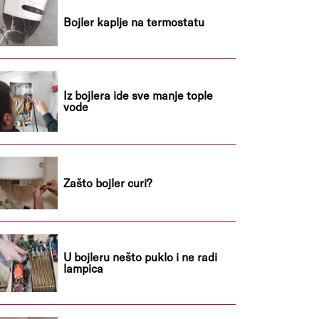
Bojler kaplje na termostatu
Iz bojlera ide sve manje tople
vode
Zašto bojler curi?
U bojleru nešto puklo i ne radi
lampica