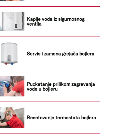
Kaplje voda iz sigurnosnog
ventila
Servis i zamena grejača bojlera
Pucketanje prilikom zagrevanja
vode u bojleru
Resetovanje termostata bojlera