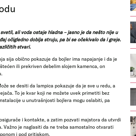
vodu
vetli, ali voda ostaje hladna – jasno je da nešto nije u
aj očigledno dobija struju, pa bi se očekivalo da i greje.
ličitih stvari.
ja sija obično pokazuje da bojler ima napajanje i da je
 oštećen ili prekriven debelim slojem kamenca, on
u.
ože se desiti da lampica pokazuje da je sve u redu, a
ejača. To je kvar koji ne možete uvek primetiti bez
nstalacije u unutrašnjosti bojlera mogu oslabiti, pa
i osigurače i kontakte, a zatim pozvati majstora da utvrdi
a. Važno je naglasiti da ne treba samostalno otvarati
naponom i pod pritiskom.