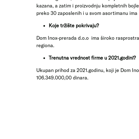
kazana, a zatim i proizvodnju kompletnih bojle
preko 30 zaposlenih i u svom asortimanu ima p
Koje tržište pokrivaju?
Dom Inox-prerada d.o.o ima široko rasprostran
regiona.
Trenutna vrednost firme u 2021.godini?
Ukupan prihod za 2021.godinu, koji je Dom Ino
106.349.000,00 dinara.