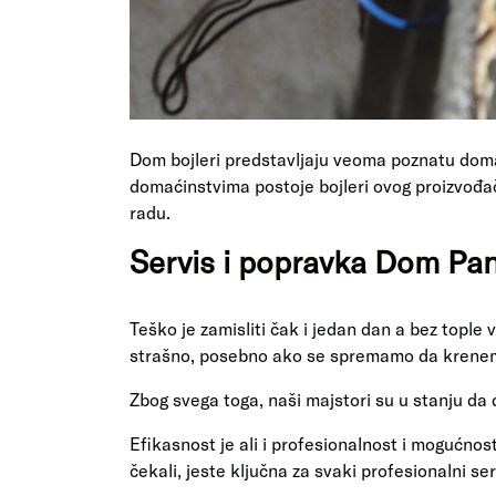
Dom bojleri predstavljaju veoma poznatu doma
domaćinstvima postoje bojleri ovog proizvođač
radu.
Servis i popravka Dom Pan
Teško je zamisliti čak i jedan dan a bez tople
strašno, posebno ako se spremamo da krenemo n
Zbog svega toga, naši majstori su u stanju da
Efikasnost je ali i profesionalnost i mogućnos
čekali, jeste ključna za svaki profesionalni ser