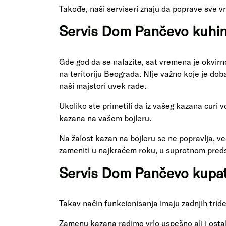
Takođe, naši serviseri znaju da poprave sve 
Servis Dom Pančevo kuhin
Gde god da se nalazite, sat vremena je okvirn
na teritoriju Beograda. NIje važno koje je doba da
naši majstori uvek rade.
Ukoliko ste primetili da iz vašeg kazana cur
kazana na vašem bojleru.
Na žalost kazan na bojleru se ne popravlja, ve
zameniti u najkraćem roku, u suprotnom preds
Servis Dom Pančevo kupati
Takav način funkcionisanja imaju zadnjih tride
Zamenu kazana radimo vrlo uspešno ali i osta