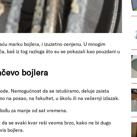
ću marku bojlera, i izuzetno cenjenu. U mnogim
a, baš iz tog razloga što su se pokazali kao pouzdani u
čevo bojlera
 vode. Nemogućnost da se istuširamo, deluje zaista
a posao, na fakultet, u školu ili na večernji izlazak.
 dođu za manje od sat vremena.
t da se svaki kvar reši veoma brzo, kako ne bi dugo
vis bojlera.