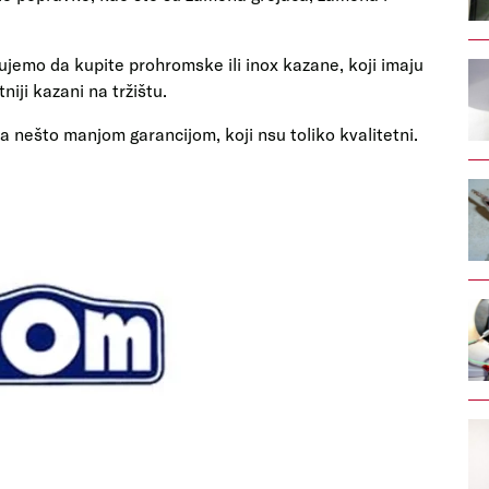
jemo da kupite prohromske ili inox kazane, koji imaju
niji kazani na tržištu.
sa nešto manjom garancijom, koji nsu toliko kvalitetni.