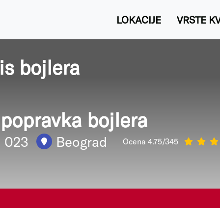
LOKACIJE
VRSTE K
s bojlera
i popravka bojlera
1 023
Beograd
Ocena 4.75/345