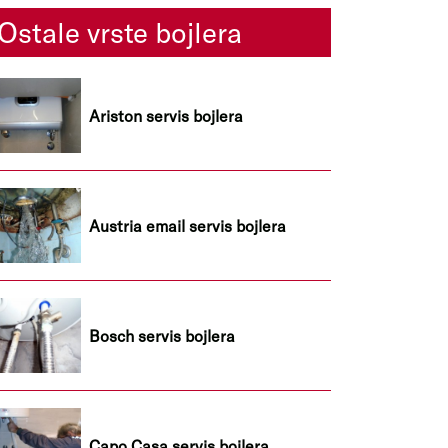
Ostale vrste bojlera
Ariston servis bojlera
Austria email servis bojlera
Bosch servis bojlera
Capo Casa servis bojlera