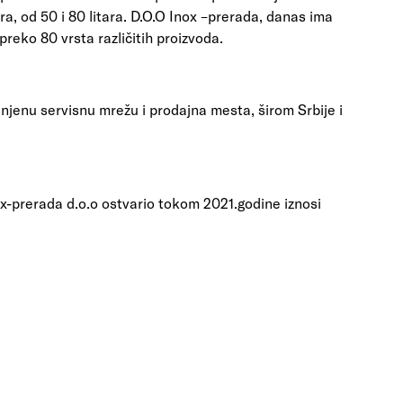
ra, od 50 i 80 litara. D.O.O Inox –prerada, danas ima
reko 80 vrsta različitih proizvoda.
jenu servisnu mrežu i prodajna mesta, širom Srbije i
x-prerada d.o.o ostvario tokom 2021.godine iznosi