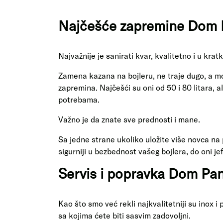
Najčešće zapremine Dom 
Najvažnije je sanirati kvar, kvalitetno i u kra
Zamena kazana na bojleru, ne traje dugo, a mož
zapremina. Najčešći su oni od 50 i 80 litara,
potrebama.
Važno je da znate sve prednosti i mane.
Sa jedne strane ukoliko uložite više novca na 
sigurniji u bezbednost vašeg bojlera, do oni jef
Servis i popravka Dom Pan
Kao što smo već rekli najkvalitetniji su inox i 
sa kojima ćete biti sasvim zadovoljni.