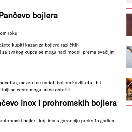
Pančevo bojlera
tkom roku.
ete kupiti kazan za bojlere različitih
 ali za svakog kupca se mogu naći modeli prema svačijim
početku, možete se nadati boljem kavllitetu i biti
tiniji se često mogu lakše oštetiti.
čevo inox i prohromskih bojlera
prohromski bojleri, koji imaju garanciju preko 15 godina i