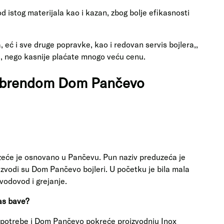
d istog materijala kao i kazan, zbog bolje efikasnosti
ć i sve druge popravke, kao i redovan servis bojlera,,
me, nego kasnije plaćate mnogo veću cenu.
sa brendom Dom Pančevo
zeće je osnovano u Pančevu. Pun naziv preduzeća je
zvodi su Dom Pančevo bojleri. U početku je bila mala
 vodovod i grejanje.
as bave?
e potrebe i Dom Pančevo pokreće proizvodnju Inox