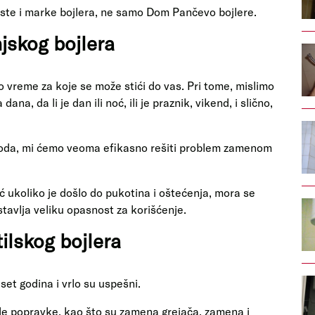
vrste i marke bojlera, ne samo Dom Pančevo bojlere.
jskog bojlera
o vreme za koje se može stići do vas. Pri tome, mislimo
na, da li je dan ili noć, ili je praznik, vikend, i slično,
i voda, mi ćemo veoma efikasno rešiti problem zamenom
ć ukoliko je došlo do pukotina i oštećenja, mora se
tavlja veliku opasnost za korišćenje.
lskog bojlera
set godina i vrlo su uspešni.
le popravke, kao što su zamena grejača, zamena i