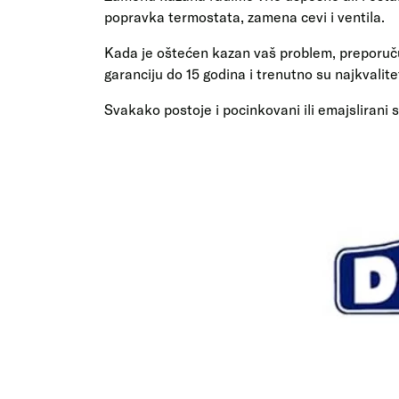
popravka termostata, zamena cevi i ventila.
Kada je oštećen kazan vaš problem, preporuču
garanciju do 15 godina i trenutno su najkvalitet
Svakako postoje i pocinkovani ili emajslirani 