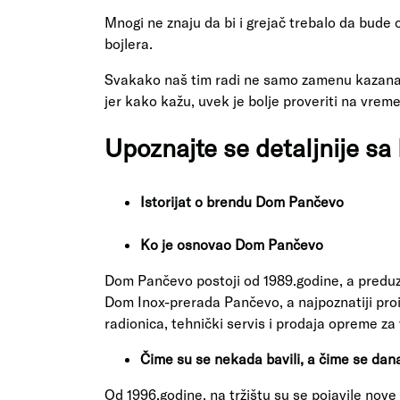
Mnogi ne znaju da bi i grejač trebalo da bude o
bojlera.
Svakako naš tim radi ne samo zamenu kazana, e
jer kako kažu, uvek je bolje proveriti na vre
Upoznajte se detaljnije 
Istorijat o brendu Dom Pančevo
Ko je osnovao Dom Pančevo
Dom Pančevo postoji od 1989.godine, a predu
Dom Inox-prerada Pančevo, a najpoznatiji proi
radionica, tehnički servis i prodaja opreme za
Čime su se nekada bavili, a čime se dan
Od 1996.godine, na tržištu su se pojavile nov