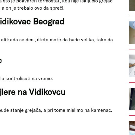
 što je pokvaren termostat, koji nije isključio grejač.
, a on je trebalo ovo da spreči.
Vidikovac Beograd
 ali kada se desi, šteta može da bude velika, tako da
c
alo kontrolisati na vreme.
jlere na Vidikovcu
 bude stanje grejača, a pri tome mislimo na kamenac.