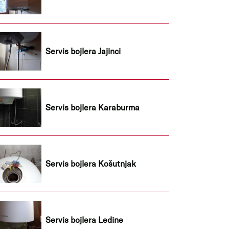
Servis bojlera Jajinci
Servis bojlera Karaburma
Servis bojlera Košutnjak
Servis bojlera Ledine