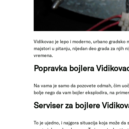
Vidikovac je lepo i moderno, urbano gradsko n
majstori u pitanju, nijedan deo grada za njih 
vremena.
Popravka bojlera Vidikova
Na vama je samo da pozovete odmah, čim uočit
bolje nego da vam bojler eksplodira, na prime
Serviser za bojlere Vidiko
To je ujedno, i najgora situacija koja može da 