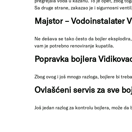
pregrejala voda u kazanu. To je opet, zbog toga
Sa druge strane, zakazao je i sigurnosni ventil
Majstor – Vodoinstalater 
Ne dešava se tako često da bojler eksplodira,
vam je potrebno renoviranje kupatila.
Popravka bojlera Vidikova
Zbog ovog i još mnogo razloga, bojlere bi treb
Ovlašćeni servis za sve bo
Još jedan razlog za kontrolu bojlera, može da