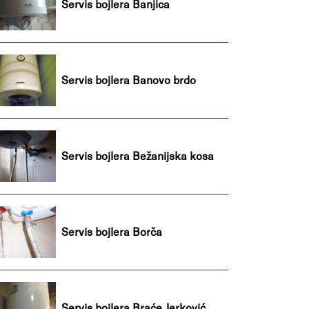
Servis bojlera Banjica
Servis bojlera Banovo brdo
Servis bojlera Bežanijska kosa
Servis bojlera Borča
Servis bojlera Braće Jerković