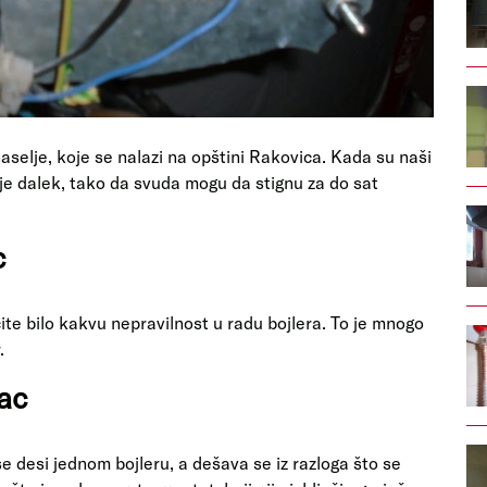
aselje, koje se nalazi na opštini Rakovica. Kada su naši
nije dalek, tako da svuda mogu da stignu za do sat
c
e bilo kakvu nepravilnost u radu bojlera. To je mnogo
r.
vac
se desi jednom bojleru, a dešava se iz razloga što se