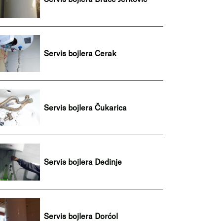
Servis bojlera Cerak
Servis bojlera Čukarica
Servis bojlera Dedinje
Servis bojlera Dorćol