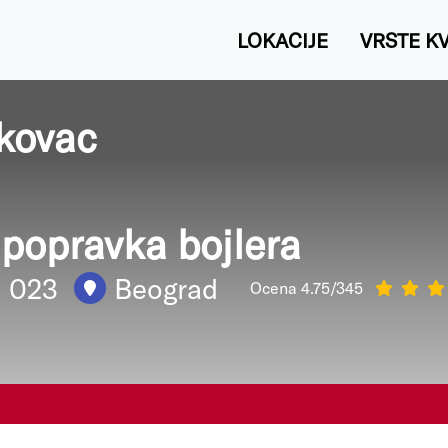
LOKACIJE
VRSTE K
ikovac
i popravka bojlera
1 023
Beograd
Ocena 4.75/345