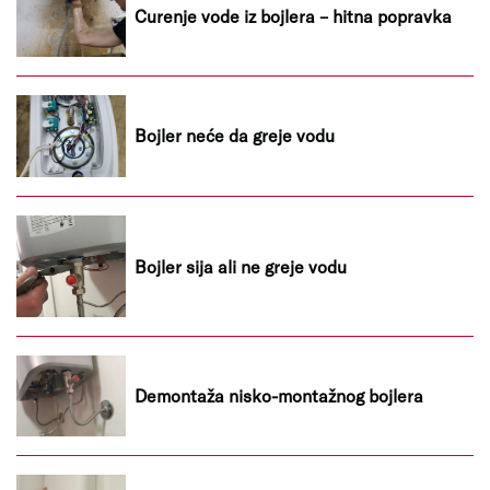
Curenje vode iz bojlera – hitna popravka
Bojler neće da greje vodu
Bojler sija ali ne greje vodu
Demontaža nisko-montažnog bojlera