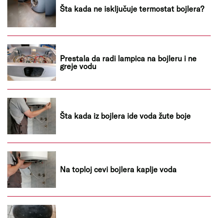
Šta kada ne isključuje termostat bojlera?
Prestala da radi lampica na bojleru i ne
greje vodu
Šta kada iz bojlera ide voda žute boje
Na toploj cevi bojlera kaplje voda