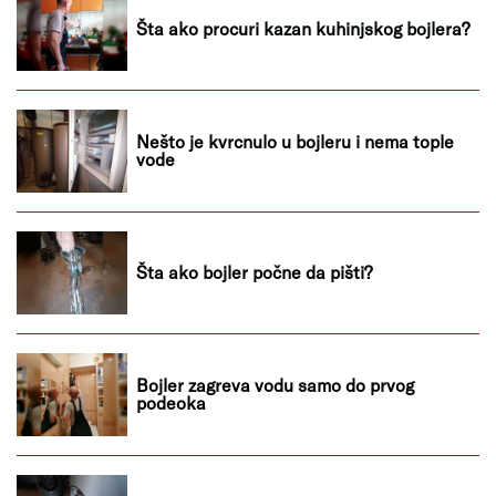
Šta ako procuri kazan kuhinjskog bojlera?
Nešto je kvrcnulo u bojleru i nema tople
vode
Šta ako bojler počne da pišti?
Bojler zagreva vodu samo do prvog
podeoka