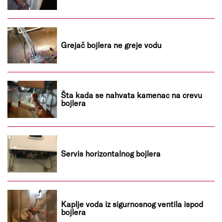
Grejač bojlera ne greje vodu
Šta kada se nahvata kamenac na crevu
bojlera
Servis horizontalnog bojlera
Kaplje voda iz sigurnosnog ventila ispod
bojlera