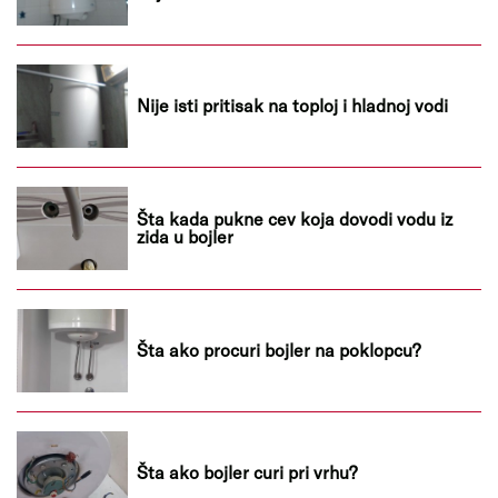
Nije isti pritisak na toploj i hladnoj vodi
Šta kada pukne cev koja dovodi vodu iz
zida u bojler
Šta ako procuri bojler na poklopcu?
Šta ako bojler curi pri vrhu?