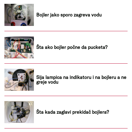
Bojler jako sporo zagreva vodu
Šta ako bojler počne da pucketa?
Sija lampica na indikatoru i na bojleru a ne
greje vodu
Šta kada zaglavi prekidač bojlera?