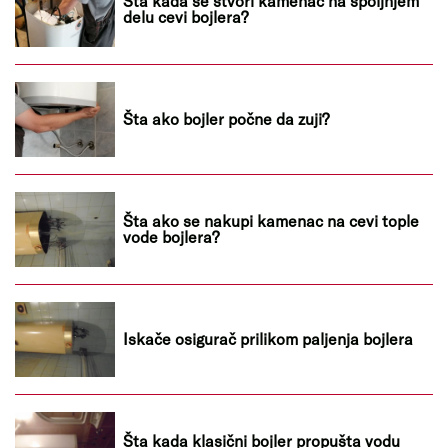
Šta kada se stvori kamenac na spoljnjem
delu cevi bojlera?
Šta ako bojler počne da zuji?
Šta ako se nakupi kamenac na cevi tople
vode bojlera?
Iskače osigurač prilikom paljenja bojlera
Šta kada klasični bojler propušta vodu