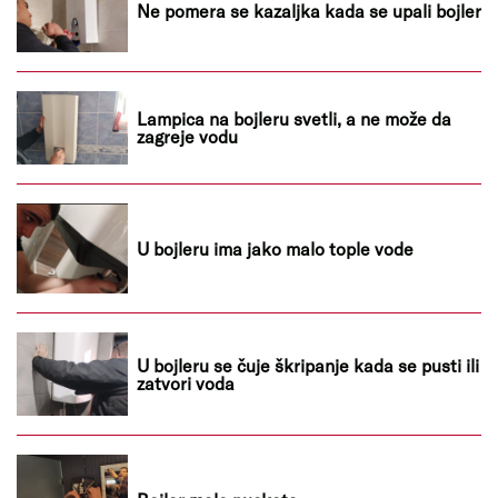
Ne pomera se kazaljka kada se upali bojler
Lampica na bojleru svetli, a ne može da
zagreje vodu
U bojleru ima jako malo tople vode
U bojleru se čuje škripanje kada se pusti ili
zatvori voda