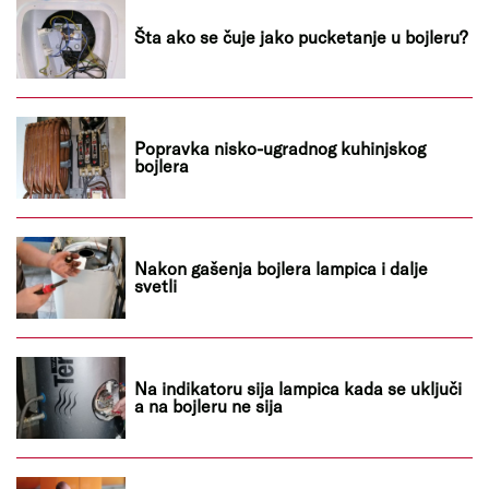
Šta ako se čuje jako pucketanje u bojleru?
Popravka nisko-ugradnog kuhinjskog
bojlera
Nakon gašenja bojlera lampica i dalje
svetli
Na indikatoru sija lampica kada se uključi
a na bojleru ne sija