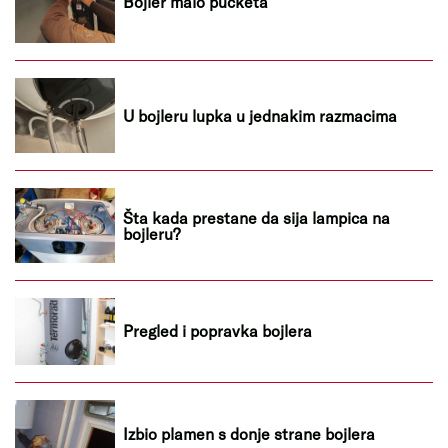
Bojler malo pucketa
U bojleru lupka u jednakim razmacima
Šta kada prestane da sija lampica na
bojleru?
Pregled i popravka bojlera
Izbio plamen s donje strane bojlera