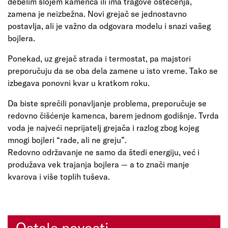
debelim slojem kamenca ili ima tragove oštećenja,
zamena je neizbežna. Novi grejač se jednostavno
postavlja, ali je važno da odgovara modelu i snazi vašeg
bojlera.
Ponekad, uz grejač strada i termostat, pa majstori
preporučuju da se oba dela zamene u isto vreme. Tako se
izbegava ponovni kvar u kratkom roku.
Da biste sprečili ponavljanje problema, preporučuje se
redovno čišćenje kamenca, barem jednom godišnje. Tvrda
voda je najveći neprijatelj grejača i razlog zbog kojeg
mnogi bojleri “rade, ali ne greju”.
Redovno održavanje ne samo da štedi energiju, već i
produžava vek trajanja bojlera — a to znači manje
kvarova i više toplih tuševa.
Ostale novosti