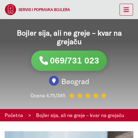
SERVIS I POPRAVKA BOJLERA
Bojler sija, ali ne greje – kvar na
grejaču
069/731 023
Beograd
Ocena 4.75/345
Početna
>
Bojler sija, ali ne greje – kvar na grejaču