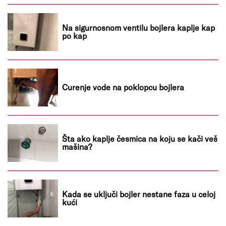
Na sigurnosnom ventilu bojlera kaplje kap
po kap
Curenje vode na poklopcu bojlera
Šta ako kaplje česmica na koju se kači veš
mašina?
Kada se uključi bojler nestane faza u celoj
kući