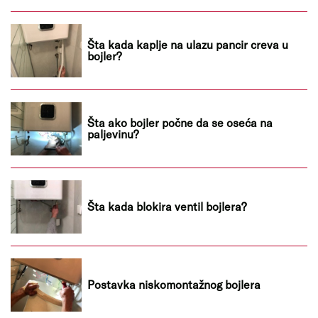
Šta kada kaplje na ulazu pancir creva u
bojler?
Šta ako bojler počne da se oseća na
paljevinu?
Šta kada blokira ventil bojlera?
Postavka niskomontažnog bojlera