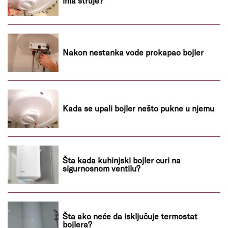
ima struje?
Nakon nestanka vode prokapao bojler
Kada se upali bojler nešto pukne u njemu
Šta kada kuhinjski bojler curi na
sigurnosnom ventilu?
Šta ako neće da isključuje termostat
bojlera?