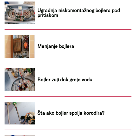
Ugradnja niskomontažnog bojlera pod
pritiskom
Menjanje bojlera
Bojler zuji dok greje vodu
Šta ako bojler spolja korodira?