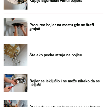
Kaplje sigurnosni ventil bojlera
Procureo bojler na mestu gde se šrafi
grejač
Šta ako pecka struja na bojleru
Bojler se isključio i ne može nikako da se
uključi