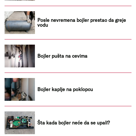
Posle nevremena bojler prestao da greje
vodu
Bojler pušta na cevima
Bojler kaplje na poklopcu
Šta kada bojler neće da se upali?