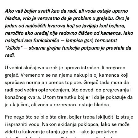
Ako vaš bojler svetli kao da radi, ali voda ostaje uporno
hladna, vrlo je verovatno da je problem u grejaču. Ovo je
jedan od najčešćih kvarova koji se javljaju kod bojlera,
naročito ako uređaj nije redovno čišćen od kamenca. Iako
naizgled sve funkcioniše — lampica gori, termostat
“klikće” — stvarna grejna funkcija potpuno je prestala da
radi.
U većini slučajeva uzrok je upravo istrošen ili pregoreo
grejač. Vremenom se na njemu nakupi sloj kamenca koji
sprečava normalan prenos toplote. Grejač tada mora da
radi pod većim opterećenjem, što dovodi do pregrevanja i
konačnog kvara. U tom trenutku bojler i dalje pokazuje da
je uključen, ali voda u rezervoaru ostaje hladna.
Pre nego što se bilo šta dira, bojler treba isključiti iz struje
i isprazniti vodu. Nakon skidanja poklopca, lako se može
videti u kakvom je stanju grejač — ako je prekriven