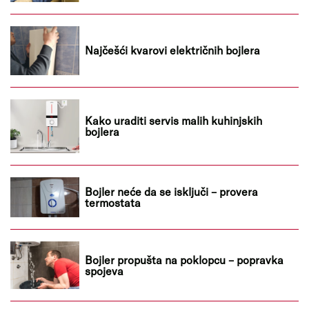
Najčešći kvarovi električnih bojlera
Kako uraditi servis malih kuhinjskih
bojlera
Bojler neće da se isključi – provera
termostata
Bojler propušta na poklopcu – popravka
spojeva