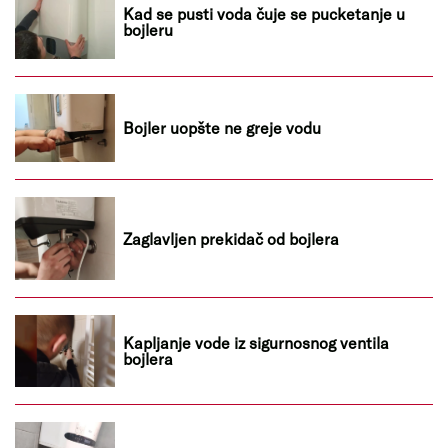
Kad se pusti voda čuje se pucketanje u
bojleru
Bojler uopšte ne greje vodu
Zaglavljen prekidač od bojlera
Kapljanje vode iz sigurnosnog ventila
bojlera