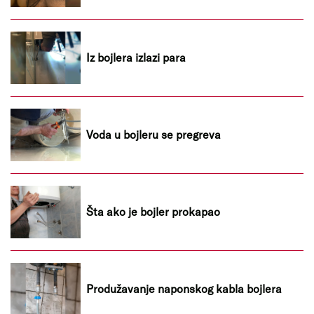
Iz bojlera izlazi para
Voda u bojleru se pregreva
Šta ako je bojler prokapao
Produžavanje naponskog kabla bojlera