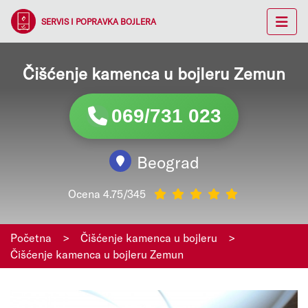
SERVIS I POPRAVKA BOJLERA
Čišćenje kamenca u bojleru Zemun
069/731 023
Beograd
Ocena 4.75/345
Početna
>
Čišćenje kamenca u bojleru
>
Čišćenje kamenca u bojleru Zemun