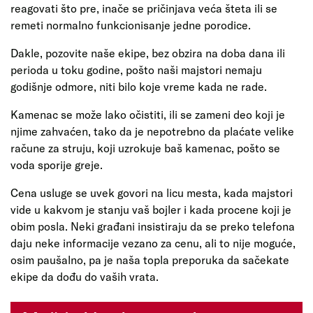
reagovati što pre, inače se pričinjava veća šteta ili se
remeti normalno funkcionisanje jedne porodice.
Dakle, pozovite naše ekipe, bez obzira na doba dana ili
perioda u toku godine, pošto naši majstori nemaju
godišnje odmore, niti bilo koje vreme kada ne rade.
Kamenac se može lako očistiti, ili se zameni deo koji je
njime zahvaćen, tako da je nepotrebno da plaćate velike
račune za struju, koji uzrokuje baš kamenac, pošto se
voda sporije greje.
Cena usluge se uvek govori na licu mesta, kada majstori
vide u kakvom je stanju vaš bojler i kada procene koji je
obim posla. Neki građani insistiraju da se preko telefona
daju neke informacije vezano za cenu, ali to nije moguće,
osim paušalno, pa je naša topla preporuka da sačekate
ekipe da dođu do vaših vrata.