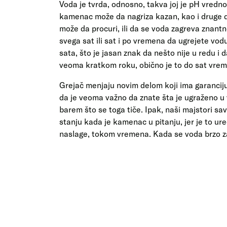
Voda je tvrda, odnosno, takva joj je pH vredn
kamenac može da nagriza kazan, kao i druge de
može da procuri, ili da se voda zagreva znant
svega sat ili sat i po vremena da ugrejete vodu,
sata, što je jasan znak da nešto nije u redu i 
veoma kratkom roku, obično je to do sat vremen
Grejač menjaju novim delom koji ima garanciju i
da je veoma važno da znate šta je ugraženo u
barem što se toga tiče. Ipak, naši majstori s
stanju kada je kamenac u pitanju, jer je to ure
naslage, tokom vremena. Kada se voda brzo zagr