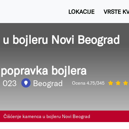
LOKACIJE
VRSTE K
u bojleru Novi Beograd
i popravka bojlera
1 023
Beograd
Ocena 4.75/345
Čišćenje kamenca u bojleru Novi Beograd