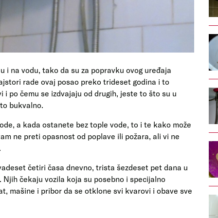
ruju i na vodu, tako da su za popravku ovog uređaja
majstori rade ovaj posao preko trideset godina i to
i po čemu se izdvajaju od drugih, jeste to što su u
 to bukvalno.
gode, a kada ostanete bez tople vode, to i te kako može
vam ne preti opasnost od poplave ili požara, ali vi ne
.
vadeset četiri časa dnevno, trista šezdeset pet dana u
. Njih čekaju vozila koja su posebno i specijalno
at, mašine i pribor da se otklone svi kvarovi i obave sve