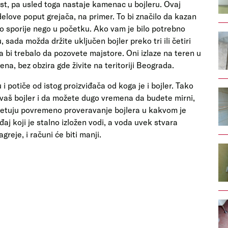
ost, pa usled toga nastaje kamenac u bojleru. Ovaj
love poput grejača, na primer. To bi značilo da kazan
no sporije nego u početku. Ako vam je bilo potrebno
 sada možda držite uključen bojler preko tri ili četiri
da bi trebalo da pozovete majstore. Oni izlaze na teren u
a, bez obzira gde živite na teritoriji Beograda.
 potiče od istog proizviđača od koga je i bojler. Tako
 vaš bojler i da možete dugo vremena da budete mirni,
avetuju povremeno proveravanje bojlera u kakvom je
đaj koji je stalno izložen vodi, a voda uvek stvara
eje, i računi će biti manji.