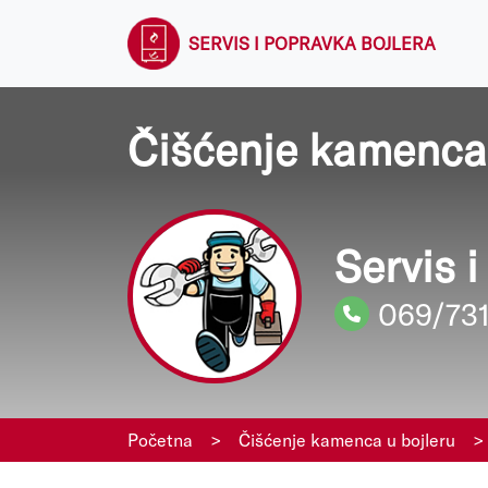
SERVIS I POPRAVKA BOJLERA
Čišćenje kamenca 
Servis 
069/73
Početna
>
Čišćenje kamenca u bojleru
>