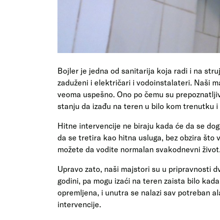
Bojler je jedna od sanitarija koja radi i na st
zaduženi i električari i vodoinstalateri. Naši 
veoma uspešno. Ono po čemu su prepoznatljivi 
stanju da izađu na teren u bilo kom trenutku i
Hitne intervencije ne biraju kada će da se do
da se tretira kao hitna usluga, bez obzira što 
možete da vodite normalan svakodnevni život
Upravo zato, naši majstori su u pripravnosti d
godini, pa mogu izaći na teren zaista bilo kada
opremljena, i unutra se nalazi sav potreban al
intervencije.