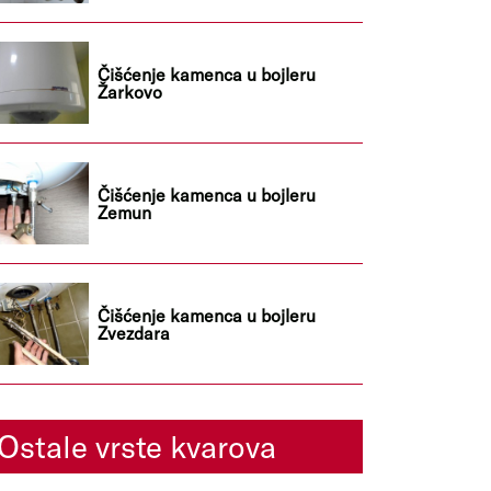
Čišćenje kamenca u bojleru
Žarkovo
Čišćenje kamenca u bojleru
Zemun
Čišćenje kamenca u bojleru
Zvezdara
Ostale vrste kvarova